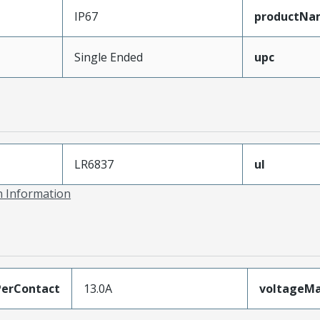
IP67
productNa
Single Ended
upc
LR6837
ul
on Information
erContact
13.0A
voltageM