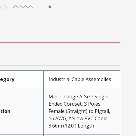
tegory
Industrial Cable Assemblies
Mini-Change A-Size Single-
Ended Cordset, 3 Poles,
tion
Female (Straight) to Pigtail,
16 AWG, Yellow PVC Cable,
3.66m (12.0') Length