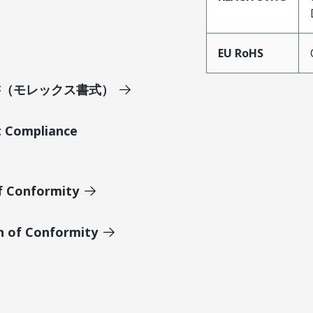
EU RoHS
明書（モレックス書式）
t Compliance
of Conformity
n of Conformity