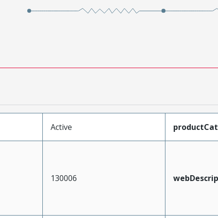
Active
productCa
130006
webDescrip