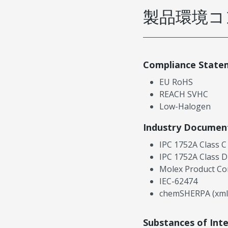
製品環境コ
Compliance State
EU RoHS
REACH SVHC
Low-Halogen
Industry Documen
IPC 1752A Class C
IPC 1752A Class D
Molex Product Co
IEC-62474
chemSHERPA (xml
Substances of Int