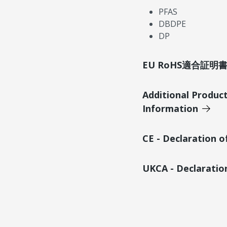
PFAS
DBDPE
DP
EU RoHS適合証
Additional Produc
Information
CE - Declaration 
UKCA - Declaratio