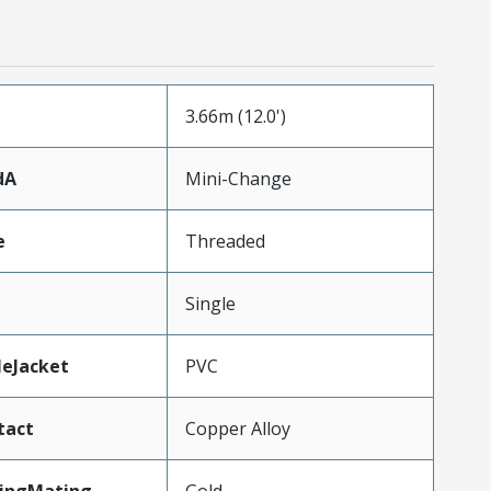
3.66m (12.0')
dA
Mini-Change
e
Threaded
Single
leJacket
PVC
tact
Copper Alloy