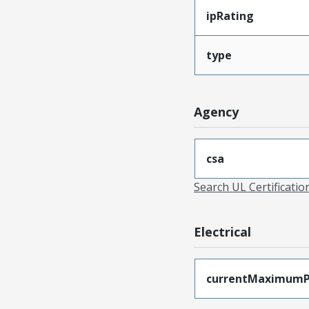
ipRating
type
Agency
csa
Search UL Certificati
Electrical
currentMaximumP