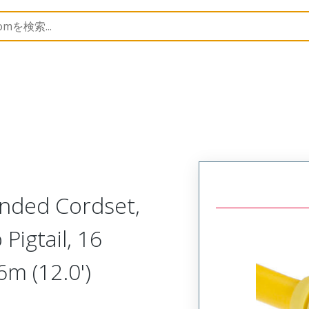
semblies
130006
1300060232
Ended Cordset,
 Pigtail, 16
m (12.0')