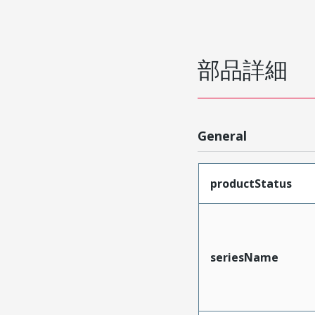
部品詳細
General
productStatus
seriesName