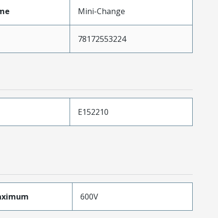
me
Mini-Change
78172553224
E152210
aximum
600V