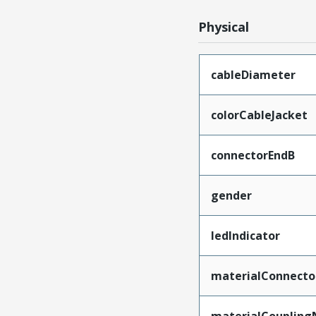
Physical
cableDiameter
colorCableJacket
connectorEndB
gender
ledIndicator
materialConnecto