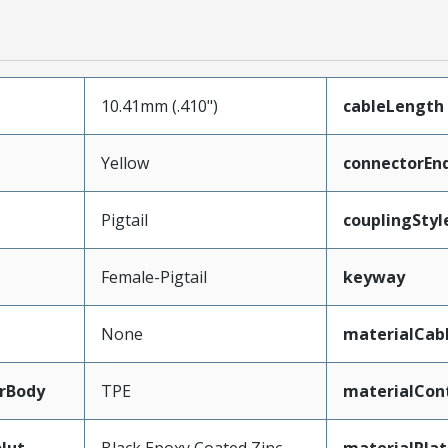
10.41mm (.410")
cableLength
Yellow
connectorEn
Pigtail
couplingStyl
Female-Pigtail
keyway
None
materialCab
rBody
TPE
materialCon