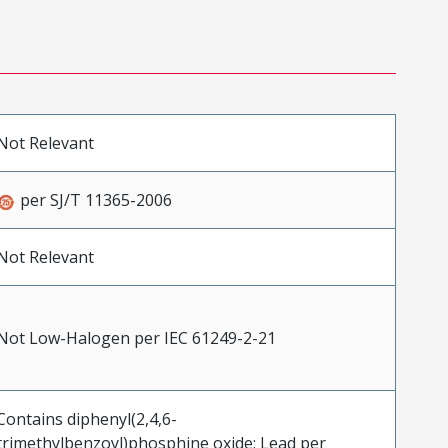
Not Relevant
per SJ/T 11365-2006
Not Relevant
Not Low-Halogen per IEC 61249-2-21
Contains diphenyl(2,4,6-
trimethylbenzoyl)phosphine oxide; Lead per