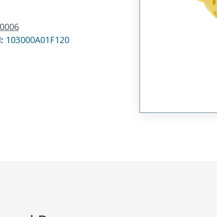
0006
N:
103000A01F120