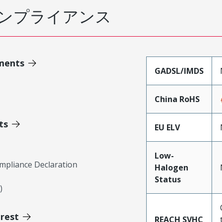
ンプライアンス
ments
GADSL/IMDS
China RoHS
ts
EU ELV
Low-
mpliance Declaration
Halogen
Status
)
erest
REACH SVHC