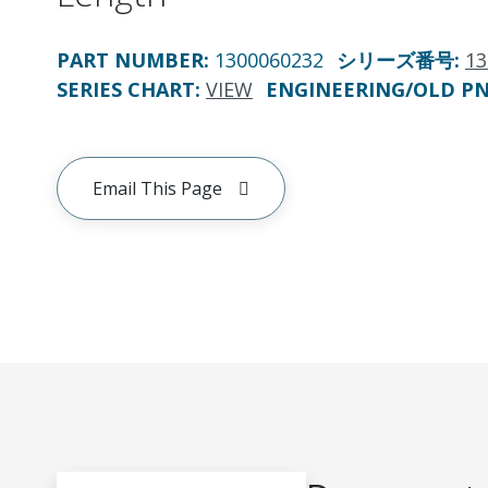
PART NUMBER
:
1300060232
シリーズ番号
:
13
SERIES CHART
:
VIEW
ENGINEERING/OLD P
Email This Page