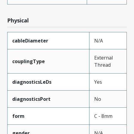
Physical
cableDiameter
N/A
External
couplingType
Thread
diagnosticsLeDs
Yes
diagnosticsPort
No
form
C - 8mm
gender
N/A