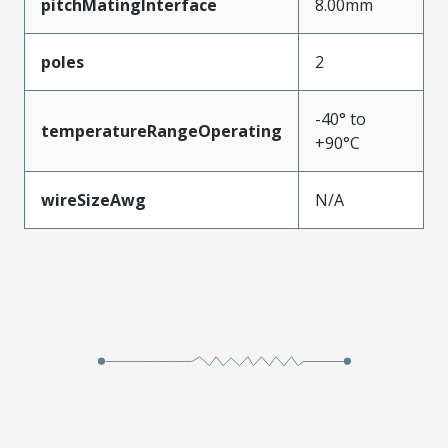
pitchMatingInterface
8.00mm
poles
2
-40° to
temperatureRangeOperating
+90°C
wireSizeAwg
N/A