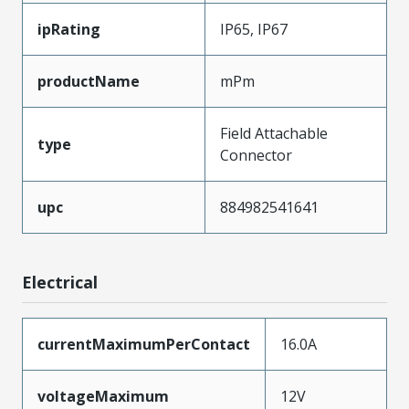
ipRating
IP65, IP67
productName
mPm
Field Attachable
type
Connector
upc
884982541641
Electrical
currentMaximumPerContact
16.0A
voltageMaximum
12V