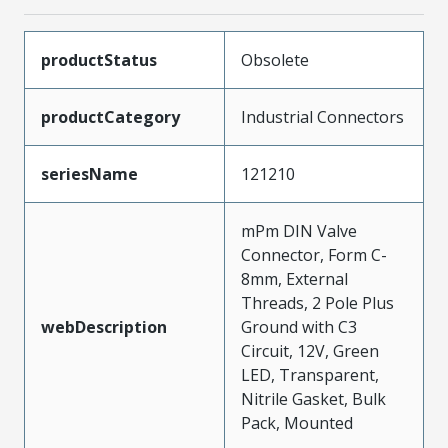
productStatus
Obsolete
productCategory
Industrial Connectors
seriesName
121210
mPm DIN Valve
Connector, Form C-
8mm, External
Threads, 2 Pole Plus
webDescription
Ground with C3
Circuit, 12V, Green
LED, Transparent,
Nitrile Gasket, Bulk
Pack, Mounted