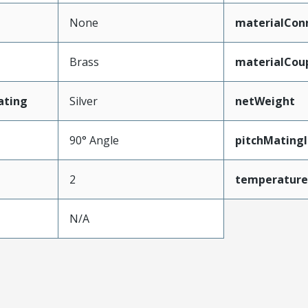
None
materialCon
Brass
materialCou
ating
Silver
netWeight
90° Angle
pitchMatingI
2
temperature
N/A