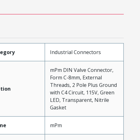
tegory
Industrial Connectors
mPm DIN Valve Connector,
Form C-8mm, External
Threads, 2 Pole Plus Ground
tion
with C4 Circuit, 115V, Green
LED, Transparent, Nitrile
Gasket
me
mPm