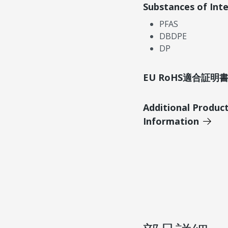
Substances of Int
PFAS
DBDPE
DP
EU RoHS適合証
Additional Produc
Information