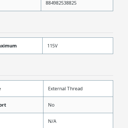
884982538825
aximum
115V
e
External Thread
ort
No
N/A