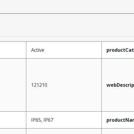
Active
productCa
121210
webDescrip
IP65, IP67
productNa