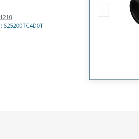
1210
N:
S25200TC4D0T