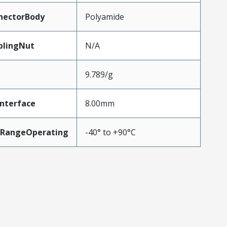
nectorBody
Polyamide
plingNut
N/A
9.789/g
nterface
8.00mm
RangeOperating
-40° to +90°C