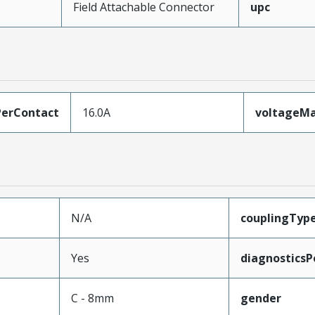
Field Attachable Connector
upc
erContact
16.0A
voltageM
N/A
couplingTyp
Yes
diagnosticsP
C - 8mm
gender