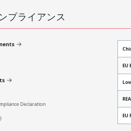
ンプライアンス
ments
Chi
EU 
ts
Low
RE
mpliance Declaration
EU 
)