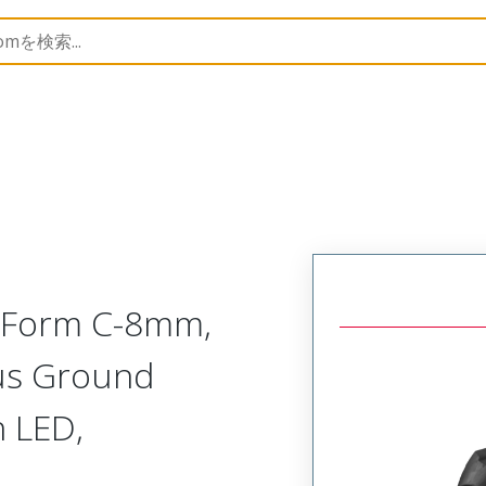
rs
121210
1212100039
 Form C-8mm,
lus Ground
n LED,