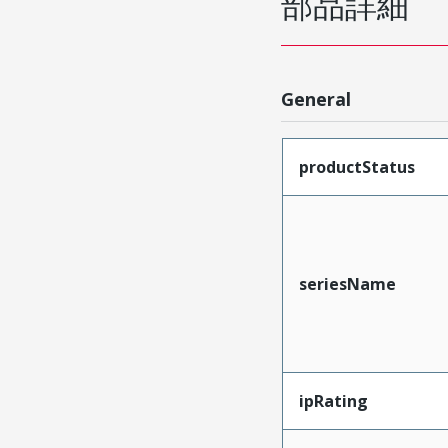
部品詳細
General
productStatus
seriesName
ipRating