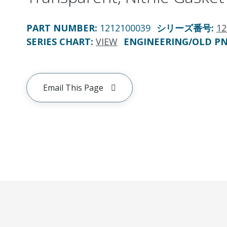
PART NUMBER
:
1212100039
シリーズ番号
:
12
SERIES CHART
:
VIEW
ENGINEERING/OLD P
Email This Page