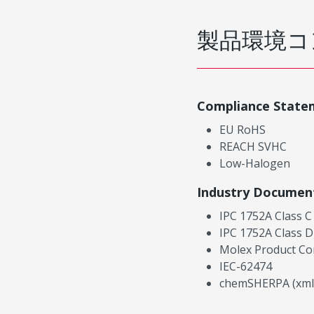
製品環境コ
Compliance State
EU RoHS
REACH SVHC
Low-Halogen
Industry Documen
IPC 1752A Class C
IPC 1752A Class D
Molex Product Co
IEC-62474
chemSHERPA (xml