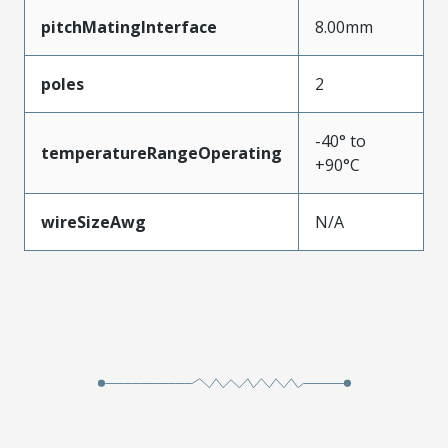
pitchMatingInterface
8.00mm
poles
2
-40° to
temperatureRangeOperating
+90°C
wireSizeAwg
N/A