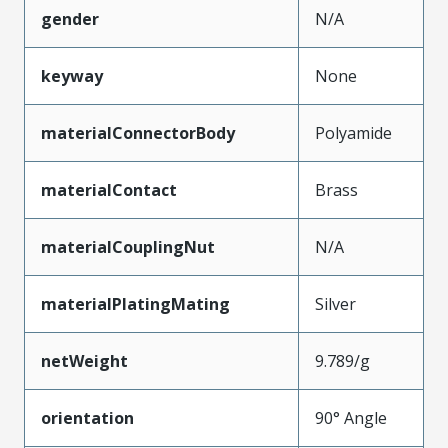
gender
N/A
keyway
None
materialConnectorBody
Polyamide
materialContact
Brass
materialCouplingNut
N/A
materialPlatingMating
Silver
netWeight
9.789/g
orientation
90° Angle