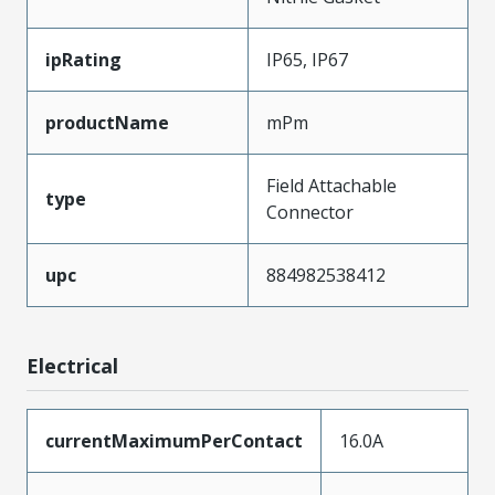
ipRating
IP65, IP67
productName
mPm
Field Attachable
type
Connector
upc
884982538412
Electrical
currentMaximumPerContact
16.0A