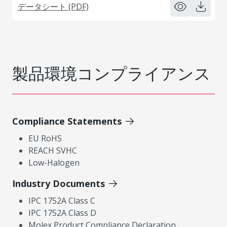
データシート (PDF)
製品環境コンプライアンス
Compliance Statements
EU RoHS
REACH SVHC
Low-Halogen
Industry Documents
IPC 1752A Class C
IPC 1752A Class D
Molex Product Compliance Declaration