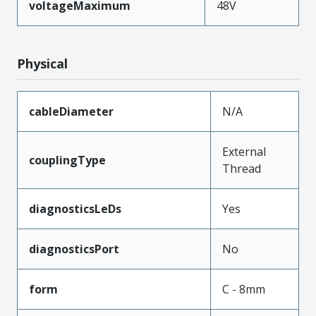
voltageMaximum
48V
Physical
cableDiameter
N/A
External
couplingType
Thread
diagnosticsLeDs
Yes
diagnosticsPort
No
form
C - 8mm