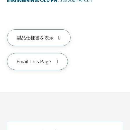
ENGINEERING/OLD PN:
S25200TA1C0T
製品仕様書を表示
Email This Page