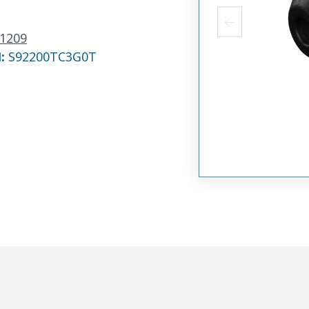
1209
N:
S92200TC3G0T