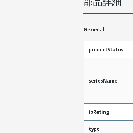
部品詳細
General
productStatus
seriesName
ipRating
type