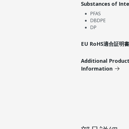
Substances of Int
PFAS
DBDPE
DP
EU RoHS適合証
Additional Produc
Information