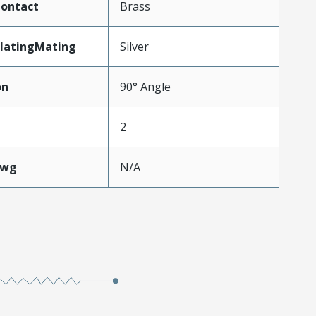
Contact
Brass
latingMating
Silver
on
90° Angle
2
Awg
N/A