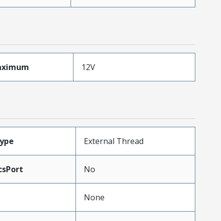
aximum
12V
Type
External Thread
csPort
No
None