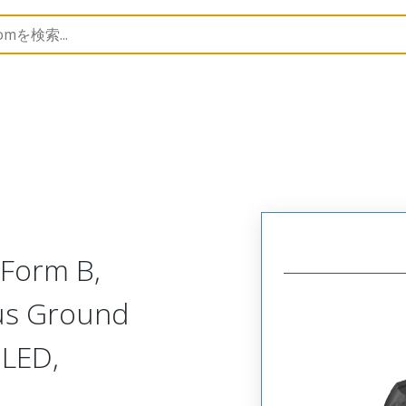
rs
121209
1212090031
 Form B,
lus Ground
 LED,