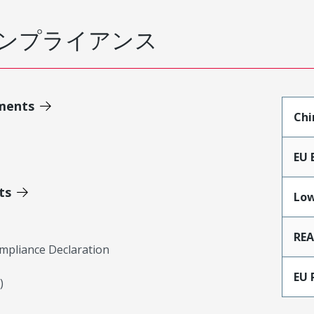
ンプライアンス
ments
Chi
EU 
ts
Low
RE
mpliance Declaration
EU 
)