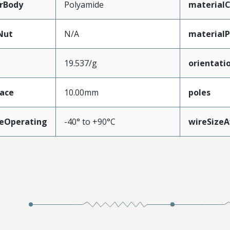
rBody
Polyamide
material
Nut
N/A
materialP
19.537/g
orientati
face
10.00mm
poles
eOperating
-40° to +90°C
wireSize