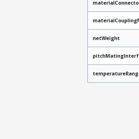
materialConnecto
materialCoupling
netWeight
pitchMatingInter
temperatureRang