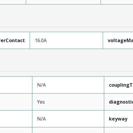
erContact
16.0A
voltageM
N/A
coupling
Yes
diagnosti
N/A
keyway