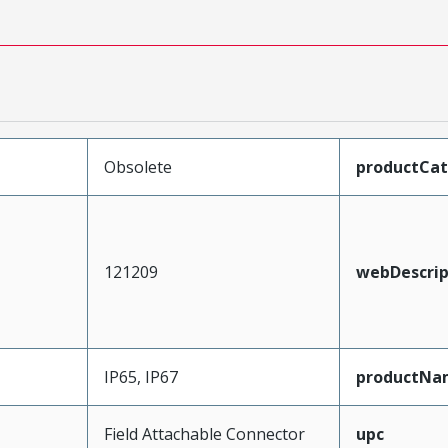
Obsolete
productCa
121209
webDescrip
IP65, IP67
productNa
Field Attachable Connector
upc