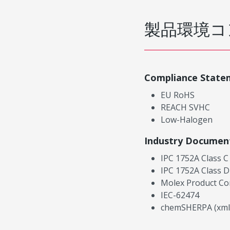
製品環境コ
Compliance State
EU RoHS
REACH SVHC
Low-Halogen
Industry Documen
IPC 1752A Class C
IPC 1752A Class D
Molex Product Co
IEC-62474
chemSHERPA (xml