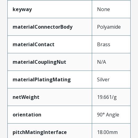
keyway
None
materialConnectorBody
Polyamide
materialContact
Brass
materialCouplingNut
N/A
materialPlatingMating
Silver
netWeight
19.661/g
orientation
90° Angle
pitchMatingInterface
18.00mm