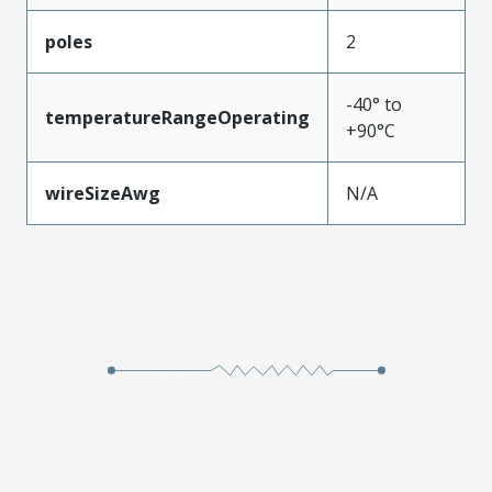
poles
2
-40° to
temperatureRangeOperating
+90°C
wireSizeAwg
N/A