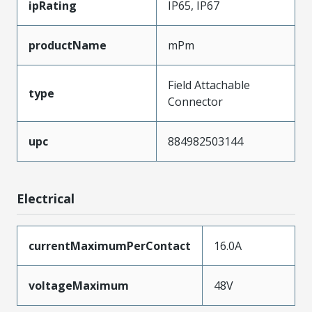
ipRating
IP65, IP67
productName
mPm
Field Attachable
type
Connector
upc
884982503144
Electrical
currentMaximumPerContact
16.0A
voltageMaximum
48V