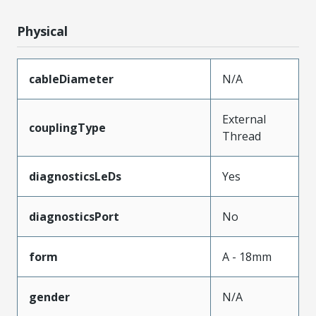
Physical
cableDiameter
N/A
External
couplingType
Thread
diagnosticsLeDs
Yes
diagnosticsPort
No
form
A - 18mm
gender
N/A