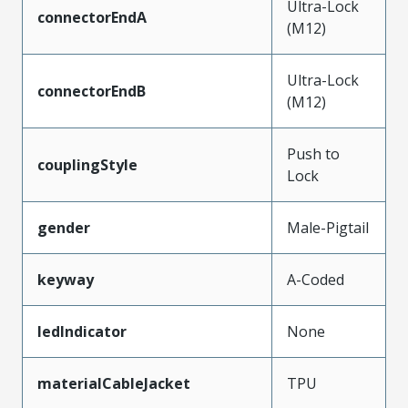
Ultra-Lock
connectorEndA
(M12)
Ultra-Lock
connectorEndB
(M12)
Push to
couplingStyle
Lock
gender
Male-Pigtail
keyway
A-Coded
ledIndicator
None
materialCableJacket
TPU