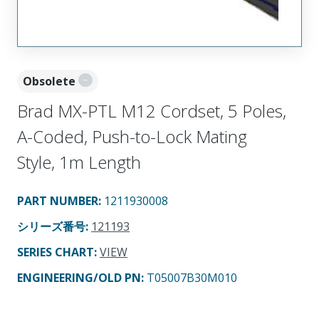
Obsolete
Brad MX-PTL M12 Cordset, 5 Poles,
A-Coded, Push-to-Lock Mating
Style, 1m Length
PART NUMBER
:
1211930008
シリーズ番号
:
121193
SERIES CHART
:
VIEW
ENGINEERING/OLD PN:
T05007B30M010