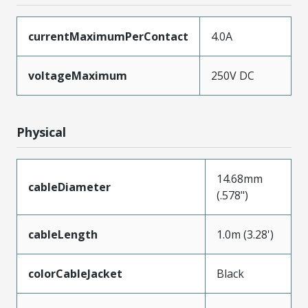
currentMaximumPerContact
4.0A
voltageMaximum
250V DC
Physical
14.68mm
cableDiameter
(.578")
cableLength
1.0m (3.28')
colorCableJacket
Black