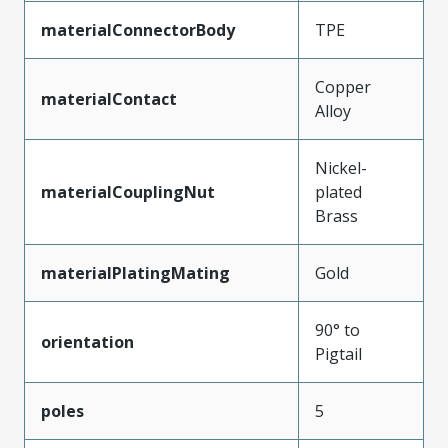
materialConnectorBody
TPE
Copper
materialContact
Alloy
Nickel-
materialCouplingNut
plated
Brass
materialPlatingMating
Gold
90° to
orientation
Pigtail
poles
5