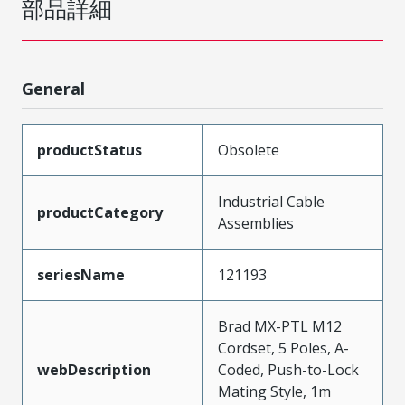
部品詳細
General
productStatus
Obsolete
Industrial Cable
productCategory
Assemblies
seriesName
121193
Brad MX-PTL M12
Cordset, 5 Poles, A-
webDescription
Coded, Push-to-Lock
Mating Style, 1m