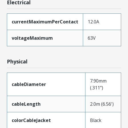
Electrical
currentMaximumPerContact
12.0A
voltageMaximum
63V
Physical
7.90mm
cableDiameter
(.311")
cableLength
2.0m (6.56')
colorCableJacket
Black