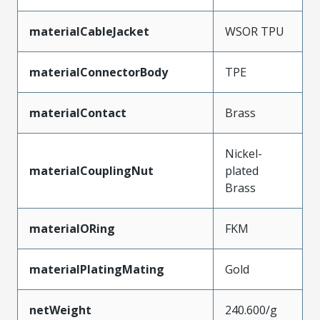
materialCableJacket
WSOR TPU
materialConnectorBody
TPE
materialContact
Brass
Nickel-
materialCouplingNut
plated
Brass
materialORing
FKM
materialPlatingMating
Gold
netWeight
240.600/g