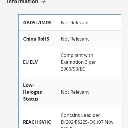
Information
GADSL/IMDS
Not Relevant
China RoHS
Not Relevant
Compliant with
EU ELV
Exemption 3 per
2000/53/EC
Low-
Halogen
Not Relevant
Status
Contains Lead per
REACH SVHC
D(2024)6225-DC (07 Nov