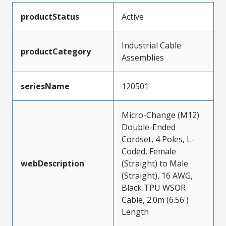
productStatus
Active
Industrial Cable
productCategory
Assemblies
seriesName
120501
Micro-Change (M12)
Double-Ended
Cordset, 4 Poles, L-
Coded, Female
webDescription
(Straight) to Male
(Straight), 16 AWG,
Black TPU WSOR
Cable, 2.0m (6.56')
Length