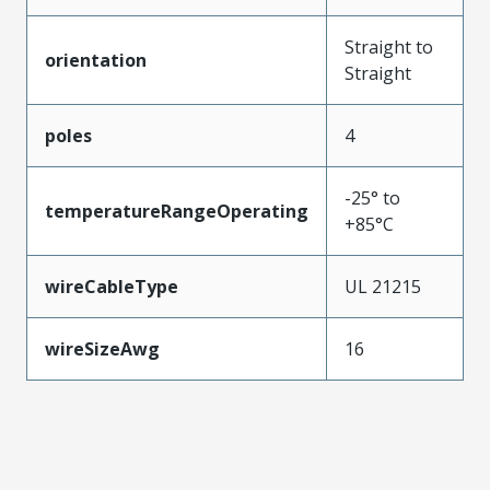
Straight to
orientation
Straight
poles
4
-25° to
temperatureRangeOperating
+85°C
wireCableType
UL 21215
wireSizeAwg
16