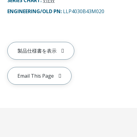
SERIES CHART
:
VIEW
ENGINEERING/OLD PN:
LLP4030B43M020
製品仕様書を表示
Email This Page