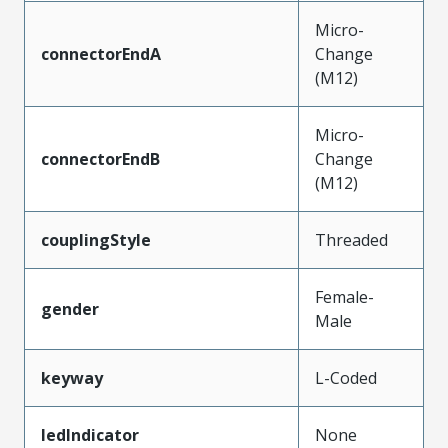
Micro-
connectorEndA
Change
(M12)
Micro-
connectorEndB
Change
(M12)
couplingStyle
Threaded
Female-
gender
Male
keyway
L-Coded
ledIndicator
None