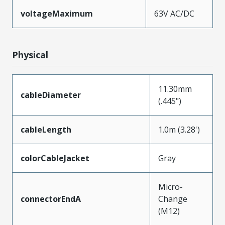
voltageMaximum
63V AC/DC
Physical
11.30mm
cableDiameter
(.445")
cableLength
1.0m (3.28')
colorCableJacket
Gray
Micro-
connectorEndA
Change
(M12)