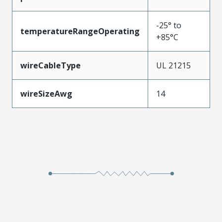
-25° to
temperatureRangeOperating
+85°C
wireCableType
UL 21215
wireSizeAwg
14