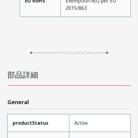
EU RoHS
Exemption 6(c) per EU
2015/863
部品詳細
General
productStatus
Active