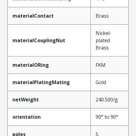
materialContact
Brass
Nickel-
materialCouplingNut
plated
Brass
materialORing
FKM
materialPlatingMating
Gold
netWeight
240.500/g
orientation
90° to 90°
poles
5