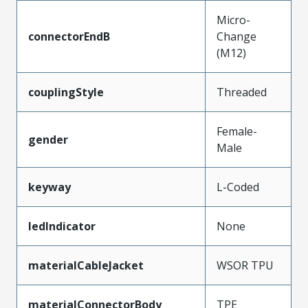
Micro-
connectorEndB
Change
(M12)
couplingStyle
Threaded
Female-
gender
Male
keyway
L-Coded
ledIndicator
None
materialCableJacket
WSOR TPU
materialConnectorBody
TPE