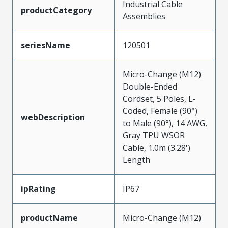
Industrial Cable
productCategory
Assemblies
seriesName
120501
Micro-Change (M12)
Double-Ended
Cordset, 5 Poles, L-
Coded, Female (90°)
webDescription
to Male (90°), 14 AWG,
Gray TPU WSOR
Cable, 1.0m (3.28')
Length
ipRating
IP67
productName
Micro-Change (M12)