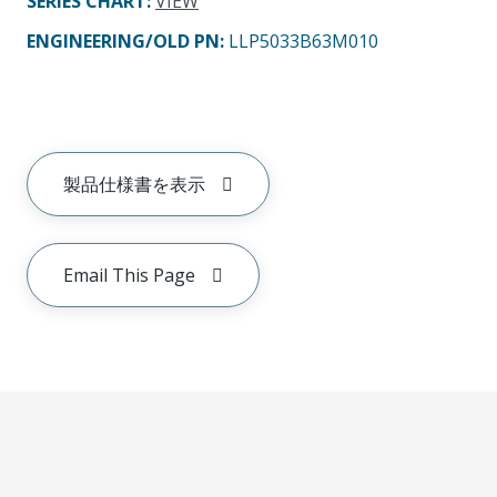
SERIES CHART
:
VIEW
ENGINEERING/OLD PN:
LLP5033B63M010
製品仕様書を表示
Email This Page