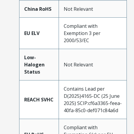
China RoHS
Not Relevant
Compliant with
EU ELV
Exemption 3 per
2000/53/EC
Low-
Halogen
Not Relevant
Status
Contains Lead per
D(2025)4165-DC (25 June
REACH SVHC
2025) SCIP:cf6a3365-feea-
40fa-85c0-def071c84a6d
Compliant with