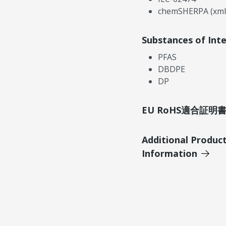
chemSHERPA (xml
Substances of Int
PFAS
DBDPE
DP
EU RoHS適合証
Additional Produc
Information