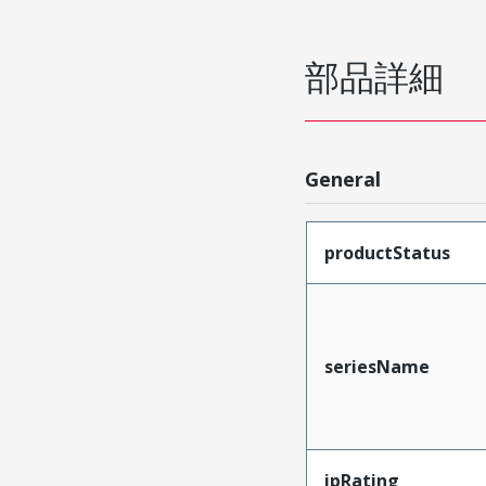
部品詳細
General
productStatus
seriesName
ipRating