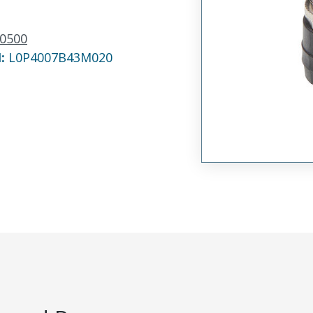
0500
N:
L0P4007B43M020