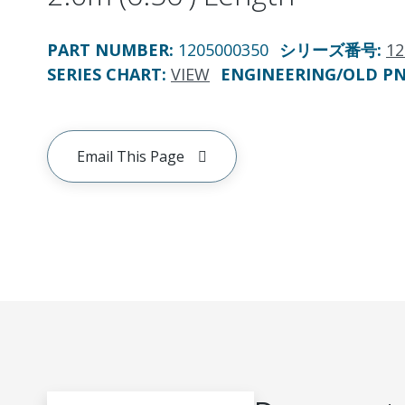
PART NUMBER
:
1205000350
シリーズ番号
:
12
SERIES CHART
:
VIEW
ENGINEERING/OLD P
Email This Page