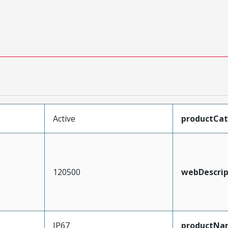
Active
productCa
120500
webDescrip
IP67
productNa