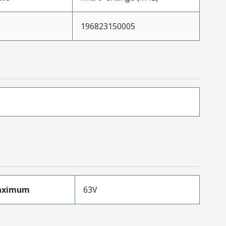
196823150005
aximum
63V