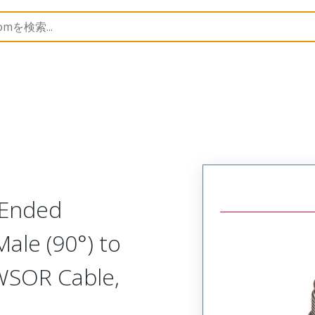
semblies
120500
1205000350
-Ended
Male (90°) to
 WSOR Cable,