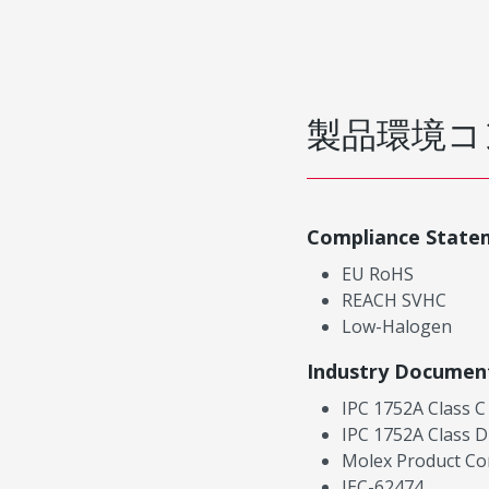
製品環境コ
Compliance State
EU RoHS
REACH SVHC
Low-Halogen
Industry Documen
IPC 1752A Class C
IPC 1752A Class D
Molex Product Co
IEC-62474