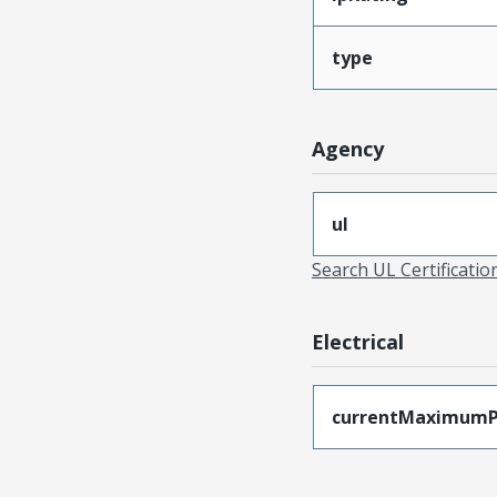
type
Agency
ul
Search UL Certificati
Electrical
currentMaximumP