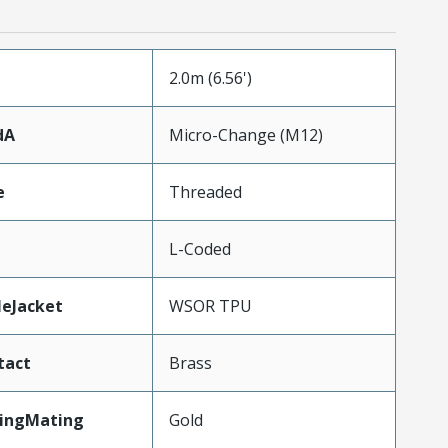
2.0m (6.56')
dA
Micro-Change (M12)
e
Threaded
L-Coded
leJacket
WSOR TPU
tact
Brass
tingMating
Gold