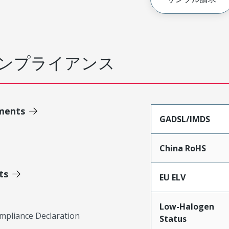
ンプライアンス
ments
GADSL/IMDS
China RoHS
ts
EU ELV
Low-Halogen
mpliance Declaration
Status