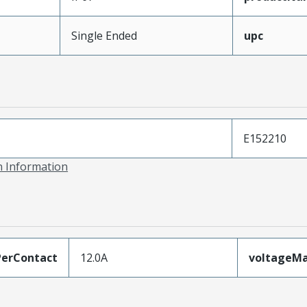
Single Ended
upc
E152210
on Information
erContact
12.0A
voltageM