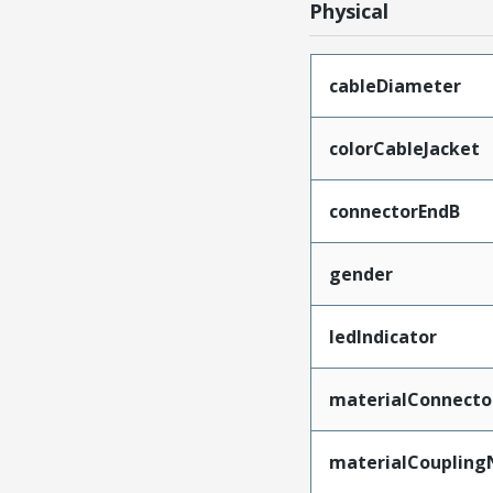
Physical
cableDiameter
colorCableJacket
connectorEndB
gender
ledIndicator
materialConnecto
materialCoupling