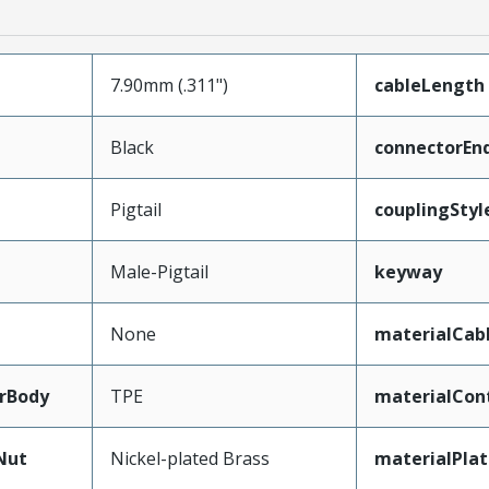
7.90mm (.311")
cableLength
Black
connectorEn
Pigtail
couplingStyl
Male-Pigtail
keyway
None
materialCab
rBody
TPE
materialCon
Nut
Nickel-plated Brass
materialPla