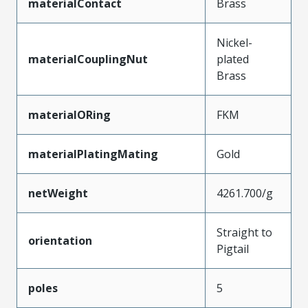
materialContact
Brass
Nickel-
materialCouplingNut
plated
Brass
materialORing
FKM
materialPlatingMating
Gold
netWeight
4261.700/g
Straight to
orientation
Pigtail
poles
5