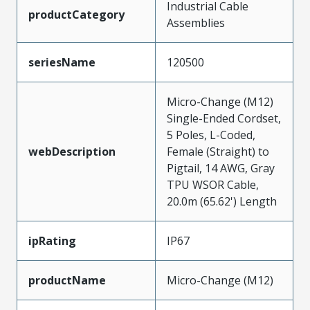
Industrial Cable
productCategory
Assemblies
seriesName
120500
Micro-Change (M12)
Single-Ended Cordset,
5 Poles, L-Coded,
webDescription
Female (Straight) to
Pigtail, 14 AWG, Gray
TPU WSOR Cable,
20.0m (65.62') Length
ipRating
IP67
productName
Micro-Change (M12)