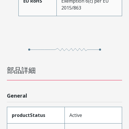
EU RoHS
Exemption 6(c) per EU
2015/863
部品詳細
General
productStatus
Active