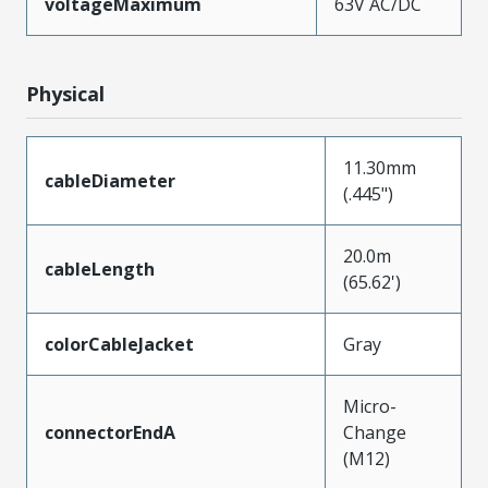
voltageMaximum
63V AC/DC
Physical
11.30mm
cableDiameter
(.445")
20.0m
cableLength
(65.62')
colorCableJacket
Gray
Micro-
connectorEndA
Change
(M12)