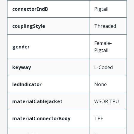
connectorEndB
Pigtail
couplingStyle
Threaded
Female-
gender
Pigtail
keyway
L-Coded
ledIndicator
None
materialCableJacket
WSOR TPU
materialConnectorBody
TPE