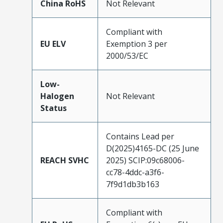
China RoHS
Not Relevant
Compliant with
EU ELV
Exemption 3 per
2000/53/EC
Low-
Halogen
Not Relevant
Status
Contains Lead per
D(2025)4165-DC (25 June
REACH SVHC
2025) SCIP:09c68006-
cc78-4ddc-a3f6-
7f9d1db3b163
Compliant with