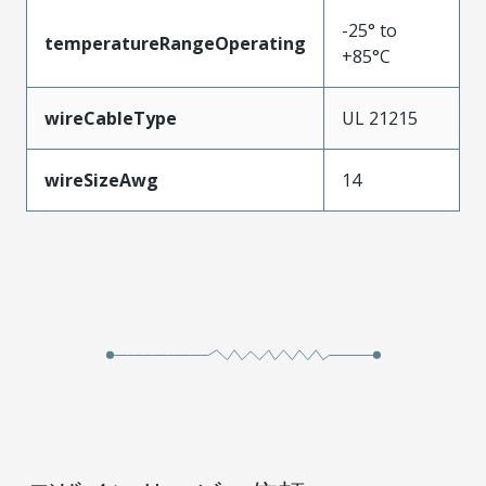
-25° to
temperatureRangeOperating
+85°C
wireCableType
UL 21215
wireSizeAwg
14