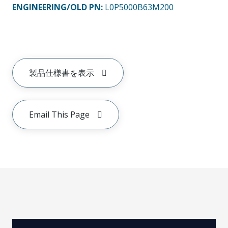
ENGINEERING/OLD PN:
L0P5000B63M200
製品仕様書を表示
Email This Page