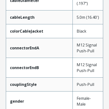
cableDiameter
(.197")
cableLength
5.0m (16.40')
colorCableJacket
Black
M12 Signal
connectorEndA
Push-Pull
M12 Signal
connectorEndB
Push-Pull
couplingStyle
Push-Pull
Female-
gender
Male