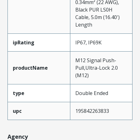
0.34mm² (22 AWG),
Black PUR LS0H
Cable, 5.0m (16.40')
Length
ipRating
IP67, IP69K
M12 Signal Push-
productName
Pull,Ultra-Lock 2.0
(M12)
type
Double Ended
upc
195842263833
Agency