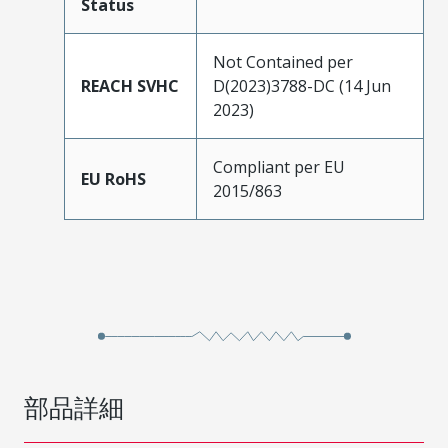
Status
Not Contained per
REACH SVHC
D(2023)3788-DC (14 Jun
2023)
Compliant per EU
EU RoHS
2015/863
部品詳細