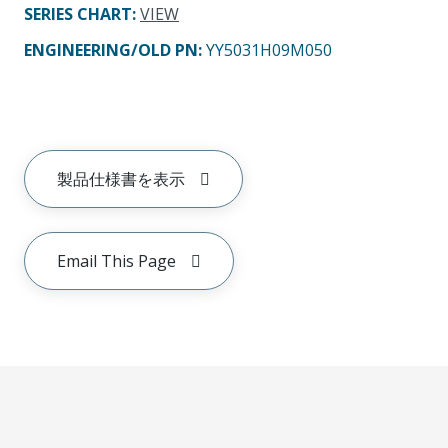
SERIES CHART
:
VIEW
ENGINEERING/OLD PN:
YY5031H09M050
製品仕様書を表示
Email This Page