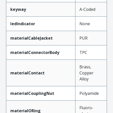
keyway
A-Coded
ledIndicator
None
materialCableJacket
PUR
materialConnectorBody
TPC
Brass,
materialContact
Copper
Alloy
materialCouplingNut
Polyamide
Fluoro-
materialORing