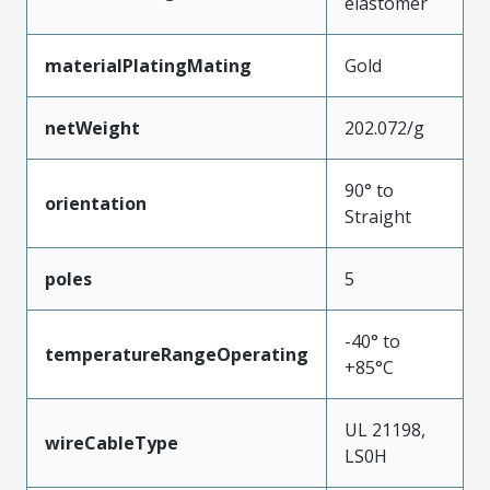
elastomer
materialPlatingMating
Gold
netWeight
202.072/g
90° to
orientation
Straight
poles
5
-40° to
temperatureRangeOperating
+85°C
UL 21198,
wireCableType
LS0H