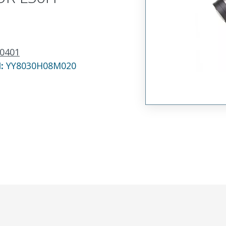
0401
N:
YY8030H08M020