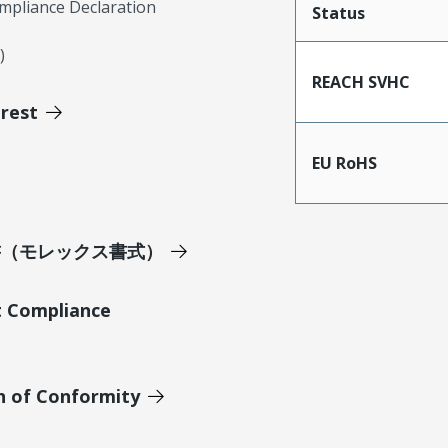
mpliance Declaration
Status
)
REACH SVHC
erest
EU RoHS
明書（モレックス書式）
t Compliance
n of Conformity