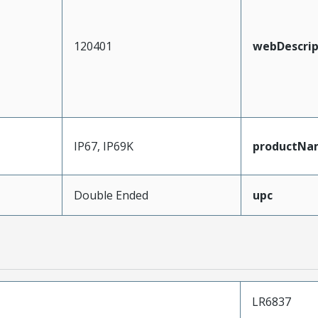
120401
webDescrip
IP67, IP69K
productNa
Double Ended
upc
LR6837