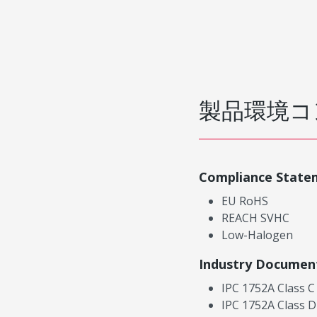
製品環境コ
Compliance State
EU RoHS
REACH SVHC
Low-Halogen
Industry Documen
IPC 1752A Class C
IPC 1752A Class D