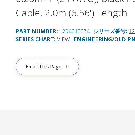
Cable, 2.0m (6.56') Length
PART NUMBER
:
1204010034
シリーズ番号
:
12
SERIES CHART
:
VIEW
ENGINEERING/OLD P
Email This Page