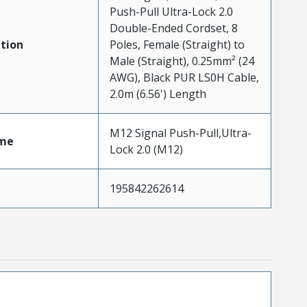
Push-Pull Ultra-Lock 2.0
Double-Ended Cordset, 8
tion
Poles, Female (Straight) to
Male (Straight), 0.25mm² (24
AWG), Black PUR LS0H Cable,
2.0m (6.56') Length
M12 Signal Push-Pull,Ultra-
me
Lock 2.0 (M12)
195842262614