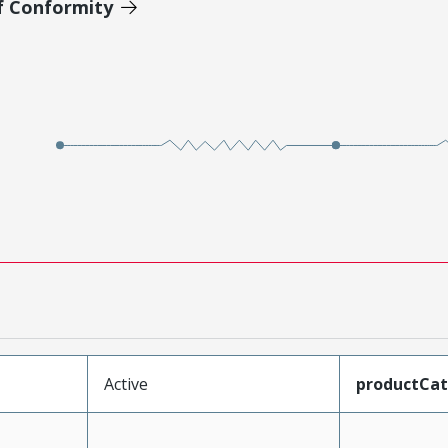
of Conformity
Active
productCa