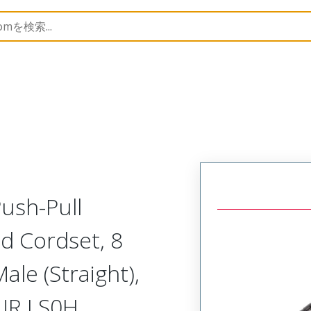
semblies
120401
1204010034
ush-Pull
d Cordset, 8
ale (Straight),
PUR LS0H