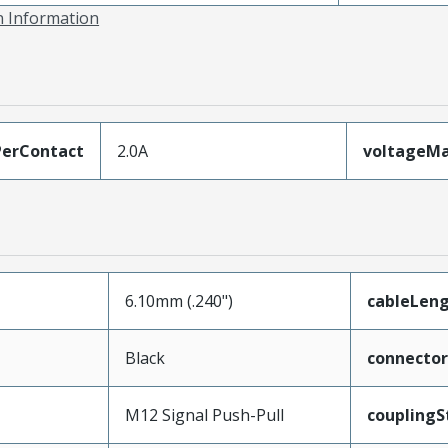
on Information
erContact
2.0A
voltageM
6.10mm (.240")
cableLen
Black
connecto
M12 Signal Push-Pull
couplingS