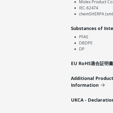
Molex Product Co
IEC-62474
chemSHERPA (xml
Substances of Int
PFAS
DBDPE
DP
EU RoHS適合証
Additional Produc
Information
UKCA - Declaratio