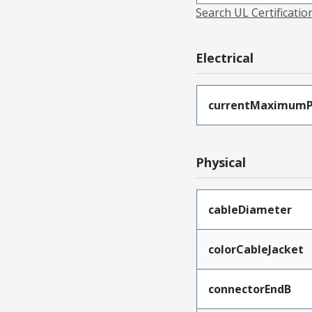
Search UL Certificati
Electrical
currentMaximumP
Physical
cableDiameter
colorCableJacket
connectorEndB