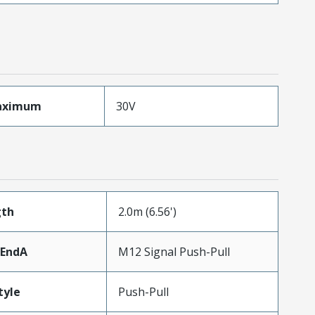
aximum
30V
gth
2.0m (6.56')
rEndA
M12 Signal Push-Pull
tyle
Push-Pull