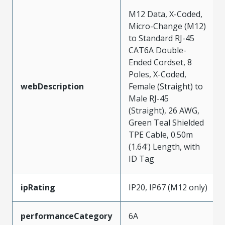
M12 Data, X-Coded,
Micro-Change (M12)
to Standard RJ-45
CAT6A Double-
Ended Cordset, 8
Poles, X-Coded,
webDescription
Female (Straight) to
Male RJ-45
(Straight), 26 AWG,
Green Teal Shielded
TPE Cable, 0.50m
(1.64') Length, with
ID Tag
ipRating
IP20, IP67 (M12 only)
performanceCategory
6A