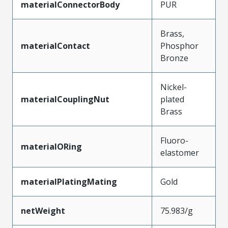
materialConnectorBody
PUR
Brass,
materialContact
Phosphor
Bronze
Nickel-
materialCouplingNut
plated
Brass
Fluoro-
materialORing
elastomer
materialPlatingMating
Gold
netWeight
75.983/g