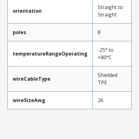
Straight to
orientation
Straight
poles
8
-25° to
temperatureRangeOperating
+80°C
Shielded
wireCableType
TPE
wireSizeAwg
26