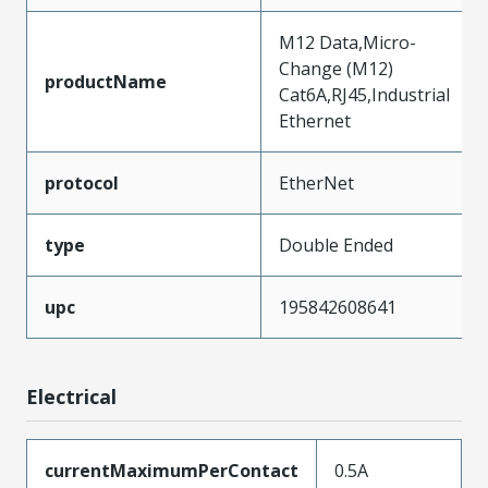
M12 Data,Micro-
Change (M12)
productName
Cat6A,RJ45,Industrial
Ethernet
protocol
EtherNet
type
Double Ended
upc
195842608641
Electrical
currentMaximumPerContact
0.5A