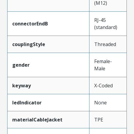
(M12)
RJ-45
connectorEndB
(standard)
couplingStyle
Threaded
Female-
gender
Male
keyway
X-Coded
ledIndicator
None
materialCableJacket
TPE