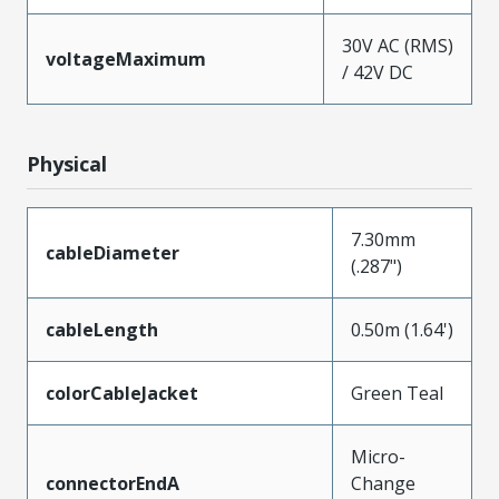
30V AC (RMS)
voltageMaximum
/ 42V DC
Physical
7.30mm
cableDiameter
(.287")
cableLength
0.50m (1.64')
colorCableJacket
Green Teal
Micro-
connectorEndA
Change