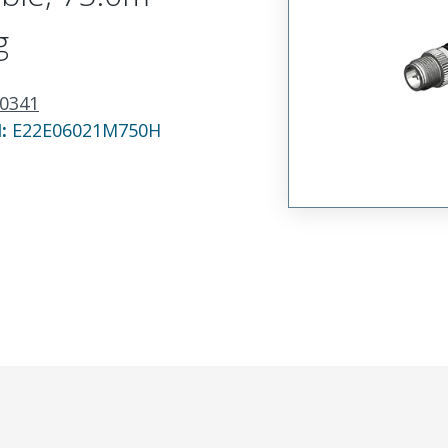
g
0341
N:
E22E06021M750H