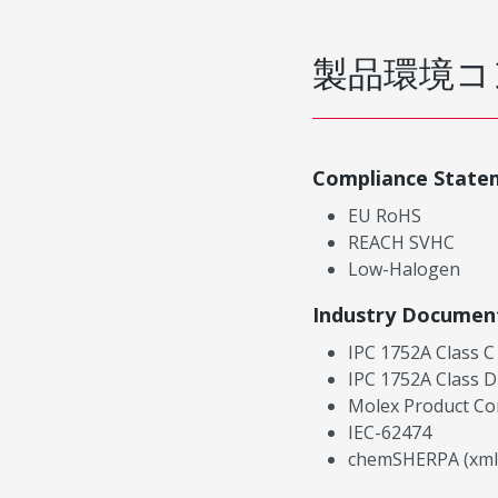
製品環境コ
Compliance State
EU RoHS
REACH SVHC
Low-Halogen
Industry Documen
IPC 1752A Class C
IPC 1752A Class D
Molex Product Co
IEC-62474
chemSHERPA (xml