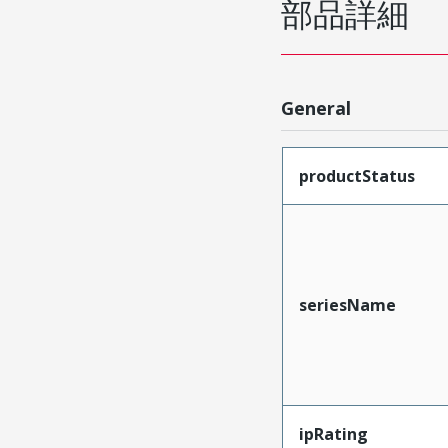
部品詳細
General
productStatus
seriesName
ipRating