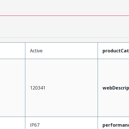
Active
productCa
120341
webDescrip
IP67
performan