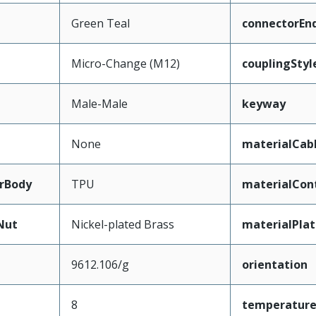
Green Teal
connectorEn
Micro-Change (M12)
couplingStyl
Male-Male
keyway
None
materialCab
rBody
TPU
materialCon
Nut
Nickel-plated Brass
materialPla
9612.106/g
orientation
8
temperatur