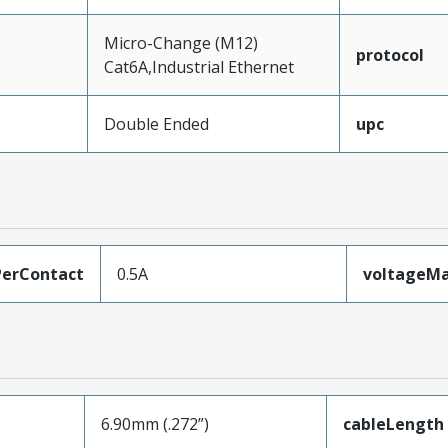
Micro-Change (M12)
protocol
Cat6A,Industrial Ethernet
Double Ended
upc
erContact
0.5A
voltageM
6.90mm (.272”)
cableLength