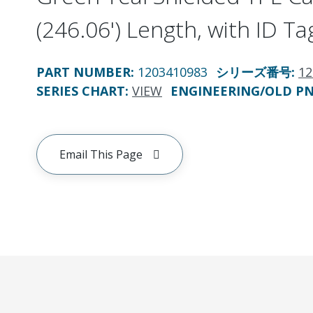
(246.06') Length, with ID Ta
PART NUMBER
:
1203410983
シリーズ番号
:
12
SERIES CHART
:
VIEW
ENGINEERING/OLD P
Email This Page