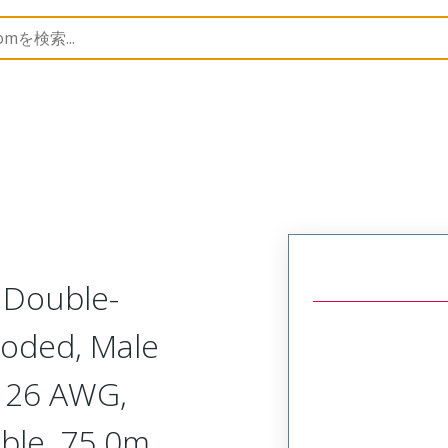
semblies
120341
1203410983
 Double-
Coded, Male
), 26 AWG,
ble, 75.0m