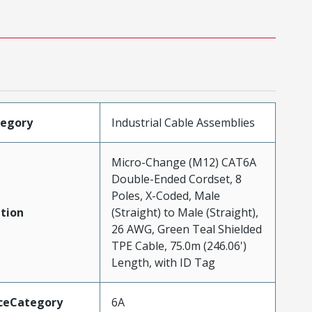
tegory
Industrial Cable Assemblies
Micro-Change (M12) CAT6A
Double-Ended Cordset, 8
Poles, X-Coded, Male
tion
(Straight) to Male (Straight),
26 AWG, Green Teal Shielded
TPE Cable, 75.0m (246.06')
Length, with ID Tag
ceCategory
6A