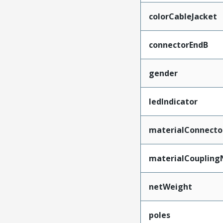
colorCableJacket
connectorEndB
gender
ledIndicator
materialConnecto
materialCoupling
netWeight
poles