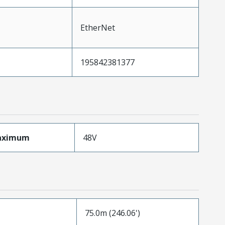
EtherNet
195842381377
aximum
48V
75.0m (246.06')