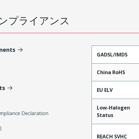
ンプライアンス
ments
GADSL/IMDS
China RoHS
ts
EU ELV
Low-Halogen
mpliance Declaration
Status
)
REACH SVHC