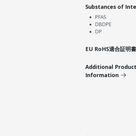
Substances of Int
PFAS
DBDPE
DP
EU RoHS適合証
Additional Produc
Information