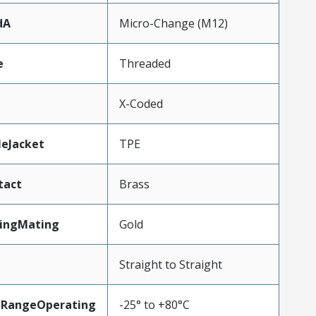
dA
Micro-Change (M12)
e
Threaded
X-Coded
leJacket
TPE
tact
Brass
tingMating
Gold
Straight to Straight
eRangeOperating
-25° to +80°C