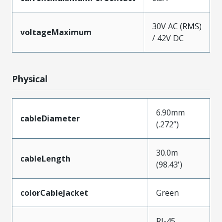
30V AC (RMS)
voltageMaximum
/ 42V DC
Physical
6.90mm
cableDiameter
(.272”)
30.0m
cableLength
(98.43')
colorCableJacket
Green
RJ-45