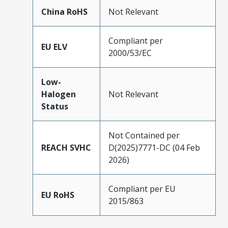
China RoHS
Not Relevant
Compliant per
EU ELV
2000/53/EC
Low-
Halogen
Not Relevant
Status
Not Contained per
REACH SVHC
D(2025)7771-DC (04 Feb
2026)
Compliant per EU
EU RoHS
2015/863