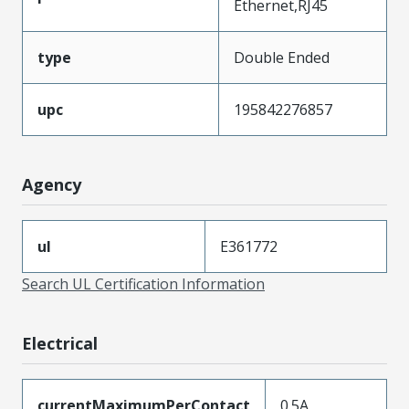
Ethernet,RJ45
type
Double Ended
upc
195842276857
Agency
ul
E361772
Search UL Certification Information
Electrical
currentMaximumPerContact
0.5A