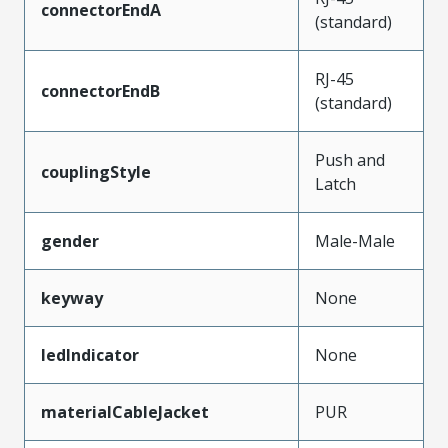
connectorEndA
(standard)
RJ-45
connectorEndB
(standard)
Push and
couplingStyle
Latch
gender
Male-Male
keyway
None
ledIndicator
None
materialCableJacket
PUR