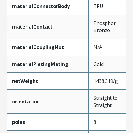
materialConnectorBody
TPU
Phosphor
materialContact
Bronze
materialCouplingNut
N/A
materialPlatingMating
Gold
netWeight
1438.319/g
Straight to
orientation
Straight
poles
8