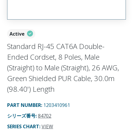
Active
Standard RJ-45 CAT6A Double-
Ended Cordset, 8 Poles, Male
(Straight) to Male (Straight), 26 AWG,
Green Shielded PUR Cable, 30.0m
(98.40') Length
PART NUMBER
:
1203410961
シリーズ番号
:
84702
SERIES CHART
:
VIEW