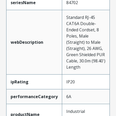
seriesName
84702
Standard RJ-45
CAT6A Double-
Ended Cordset, 8
Poles, Male
webDescription
(Straight) to Male
(Straight), 26 AWG,
Green Shielded PUR
Cable, 30.0m (98.40')
Length
ipRating
IP20
performanceCategory
6A
Industrial
productName