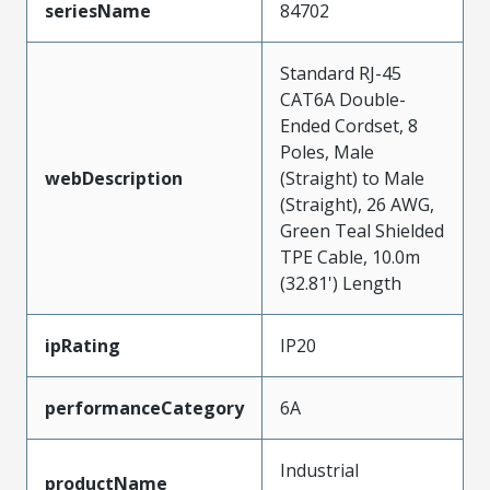
seriesName
84702
Standard RJ-45
CAT6A Double-
Ended Cordset, 8
Poles, Male
webDescription
(Straight) to Male
(Straight), 26 AWG,
Green Teal Shielded
TPE Cable, 10.0m
(32.81') Length
ipRating
IP20
performanceCategory
6A
Industrial
productName