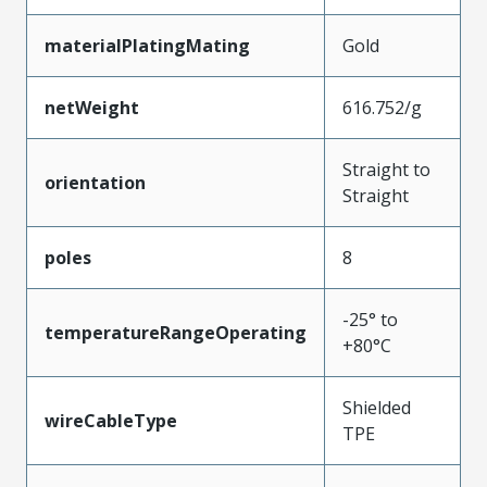
materialPlatingMating
Gold
netWeight
616.752/g
Straight to
orientation
Straight
poles
8
-25° to
temperatureRangeOperating
+80°C
Shielded
wireCableType
TPE