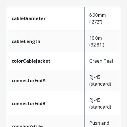
6.90mm
cableDiameter
(.272”)
10.0m
cableLength
(32.81')
colorCableJacket
Green Teal
RJ-45
connectorEndA
(standard)
RJ-45
connectorEndB
(standard)
Push and
couplingStyle