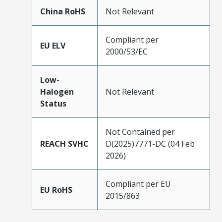
China RoHS
Not Relevant
Compliant per
EU ELV
2000/53/EC
Low-
Halogen
Not Relevant
Status
Not Contained per
REACH SVHC
D(2025)7771-DC (04 Feb
2026)
Compliant per EU
EU RoHS
2015/863