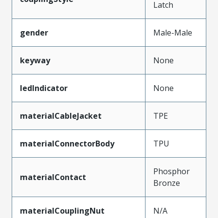
Latch
gender
Male-Male
keyway
None
ledIndicator
None
materialCableJacket
TPE
materialConnectorBody
TPU
Phosphor
materialContact
Bronze
materialCouplingNut
N/A