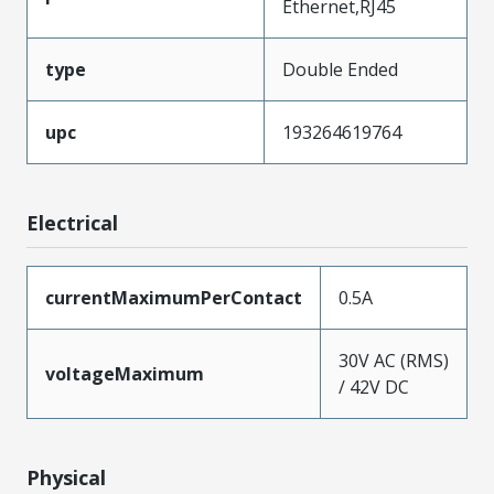
Ethernet,RJ45
type
Double Ended
upc
193264619764
Electrical
currentMaximumPerContact
0.5A
30V AC (RMS)
voltageMaximum
/ 42V DC
Physical