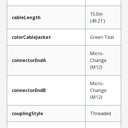
15.0m
cableLength
(49.21')
colorCableJacket
Green Teal
Micro-
connectorEndA
Change
(M12)
Micro-
connectorEndB
Change
(M12)
couplingStyle
Threaded