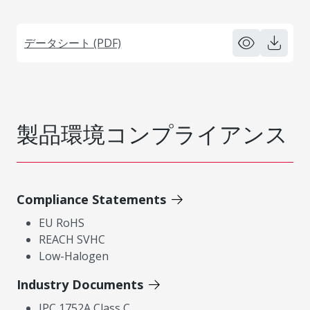
データシート (PDF)
製品環境コンプライアンス
Compliance Statements
EU RoHS
REACH SVHC
Low-Halogen
Industry Documents
IPC 1752A Class C