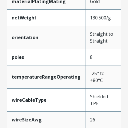
materialPlatingMating
Gold
netWeight
130.500/g
Straight to
orientation
Straight
poles
8
-25° to
temperatureRangeOperating
+80°C
Shielded
wireCableType
TPE
wireSizeAwg
26