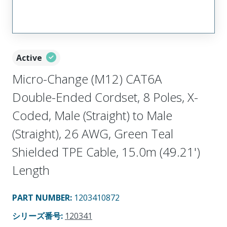
Active
Micro-Change (M12) CAT6A
Double-Ended Cordset, 8 Poles, X-
Coded, Male (Straight) to Male
(Straight), 26 AWG, Green Teal
Shielded TPE Cable, 15.0m (49.21')
Length
PART NUMBER
:
1203410872
シリーズ番号
:
120341