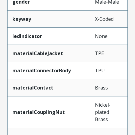
gender
Male-Male
keyway
X-Coded
ledIndicator
None
materialCableJacket
TPE
materialConnectorBody
TPU
materialContact
Brass
Nickel-
materialCouplingNut
plated
Brass