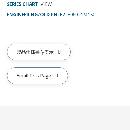
SERIES CHART
:
VIEW
ENGINEERING/OLD PN:
E22E06021M150
製品仕様書を表示
Email This Page