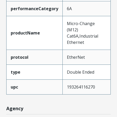
performanceCategory
6A
Micro-Change
(M12)
productName
Cat6A,Industrial
Ethernet
protocol
EtherNet
type
Double Ended
upc
193264116270
Agency