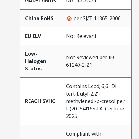
GADSL/IMDS
Not Relevant
China RoHS
per SJ/T 11365-2006
EU ELV
Not Relevant
Low-
Not Reviewed per IEC
Halogen
61249-2-21
Status
Contains Lead; 6,6'-Di-
tert-butyl-2,2'-
REACH SVHC
methylenedi-p-cresol per
D(2025)4165-DC (25 June
2025)
Compliant with