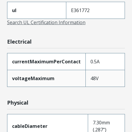
ul
E361772
Search UL Certification Information
Electrical
currentMaximumPerContact
0.5A
voltageMaximum
48V
Physical
7.30mm
cableDiameter
(.287")