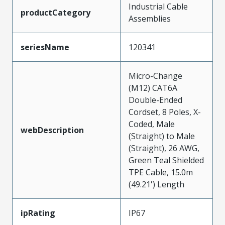
Industrial Cable
productCategory
Assemblies
seriesName
120341
Micro-Change
(M12) CAT6A
Double-Ended
Cordset, 8 Poles, X-
Coded, Male
webDescription
(Straight) to Male
(Straight), 26 AWG,
Green Teal Shielded
TPE Cable, 15.0m
(49.21') Length
ipRating
IP67