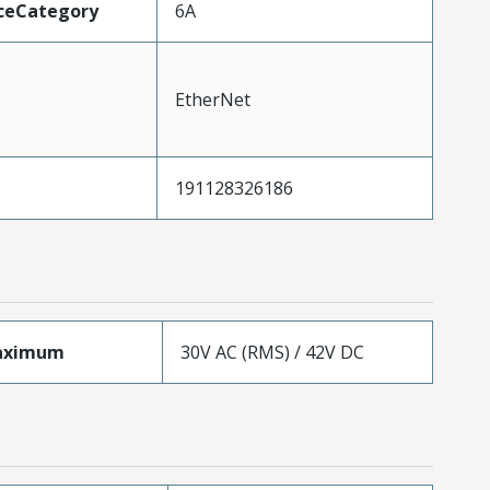
ceCategory
6A
EtherNet
191128326186
aximum
30V AC (RMS) / 42V DC