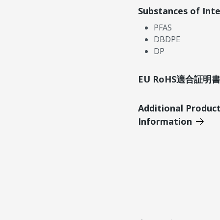
Substances of Int
PFAS
DBDPE
DP
EU RoHS適合証
Additional Produc
Information