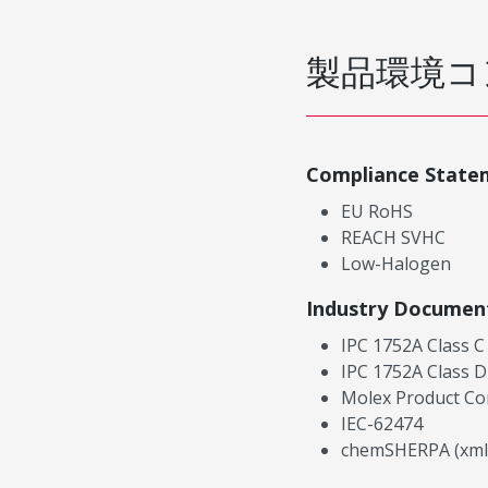
製品環境コ
Compliance State
EU RoHS
REACH SVHC
Low-Halogen
Industry Documen
IPC 1752A Class C
IPC 1752A Class D
Molex Product Co
IEC-62474
chemSHERPA (xml