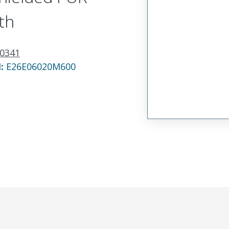
th
0341
N:
E26E06020M600