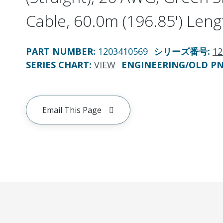
Cable, 60.0m (196.85') Leng
PART NUMBER
:
1203410569
シリーズ番号
:
12
SERIES CHART
:
VIEW
ENGINEERING/OLD P
Email This Page