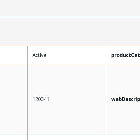
Active
productCa
120341
webDescrip