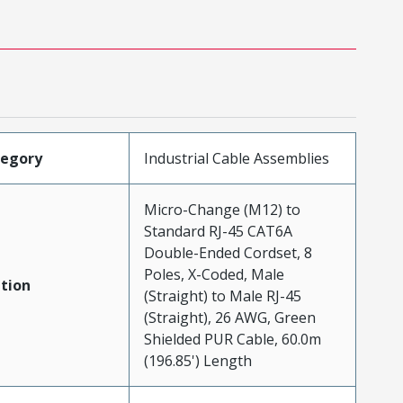
tegory
Industrial Cable Assemblies
Micro-Change (M12) to
Standard RJ-45 CAT6A
Double-Ended Cordset, 8
Poles, X-Coded, Male
tion
(Straight) to Male RJ-45
(Straight), 26 AWG, Green
Shielded PUR Cable, 60.0m
(196.85') Length