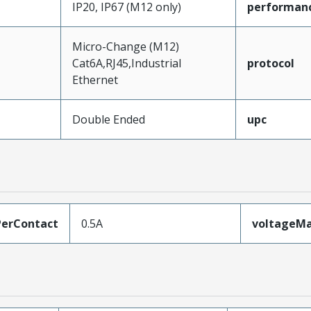
IP20, IP67 (M12 only)
performan
Micro-Change (M12)
Cat6A,RJ45,Industrial
protocol
Ethernet
Double Ended
upc
erContact
0.5A
voltageM