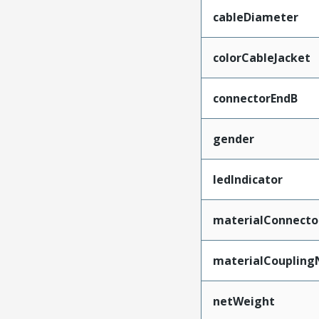
cableDiameter
colorCableJacket
connectorEndB
gender
ledIndicator
materialConnecto
materialCoupling
netWeight