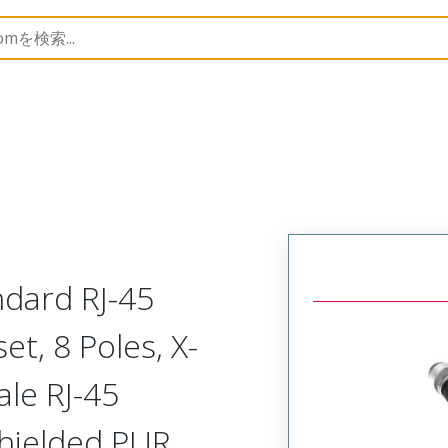
semblies
120341
1203410569
ndard RJ-45
, 8 Poles, X-
ale RJ-45
Shielded PUR