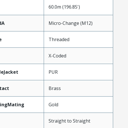
60.0m (196.85')
dA
Micro-Change (M12)
e
Threaded
X-Coded
leJacket
PUR
tact
Brass
tingMating
Gold
Straight to Straight