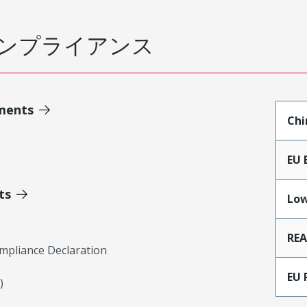
ンプライアンス
ments
Chi
EU 
ts
Low
RE
mpliance Declaration
EU 
)