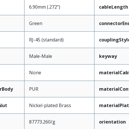
6.90mm (.272”)
cableLength
Green
connectorEn
RJ-45 (standard)
couplingStyl
Male-Male
keyway
None
materialCab
rBody
PUR
materialCon
Nut
Nickel-plated Brass
materialPla
87773.260/g
orientation