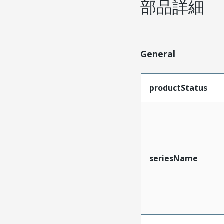
部品詳細
General
productStatus
seriesName