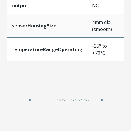
output
NO
4mm dia.
sensorHousingSize
(smooth)
-25° to
temperatureRangeOperating
+70°C