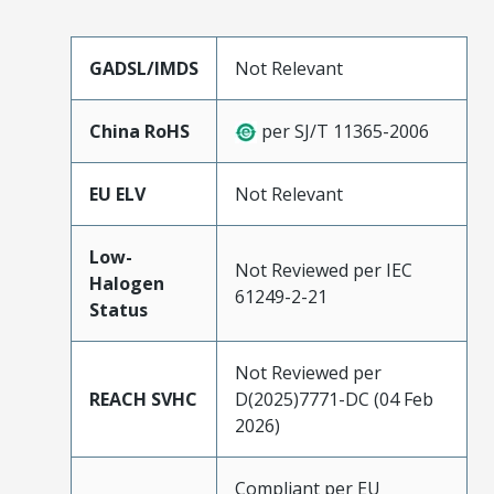
GADSL/IMDS
Not Relevant
China RoHS
per SJ/T 11365-2006
EU ELV
Not Relevant
Low-
Not Reviewed per IEC
Halogen
61249-2-21
Status
Not Reviewed per
REACH SVHC
D(2025)7771-DC (04 Feb
2026)
Compliant per EU