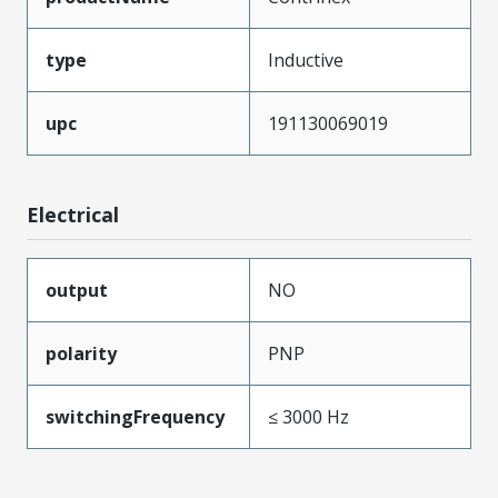
type
Inductive
upc
191130069019
Electrical
output
NO
polarity
PNP
switchingFrequency
≤ 3000 Hz