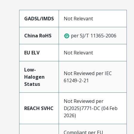
GADSL/IMDS
Not Relevant
China RoHS
per SJ/T 11365-2006
EU ELV
Not Relevant
Low-
Not Reviewed per IEC
Halogen
61249-2-21
Status
Not Reviewed per
REACH SVHC
D(2025)7771-DC (04 Feb
2026)
Compliant per EU