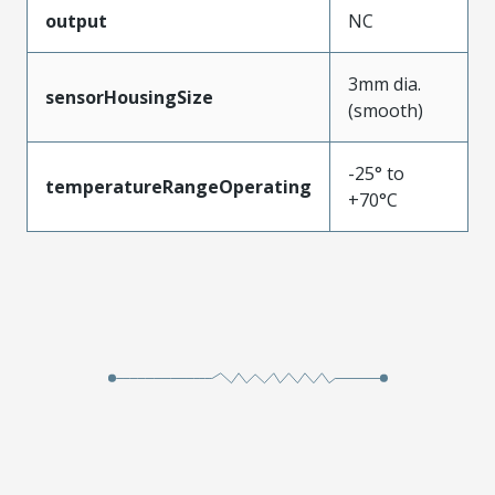
output
NC
3mm dia.
sensorHousingSize
(smooth)
-25° to
temperatureRangeOperating
+70°C