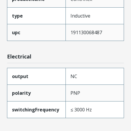
type
Inductive
upc
191130068487
Electrical
output
NC
polarity
PNP
switchingFrequency
≤ 3000 Hz