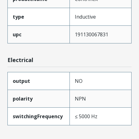
type
Inductive
upc
191130067831
Electrical
output
NO
polarity
NPN
switchingFrequency
≤ 5000 Hz