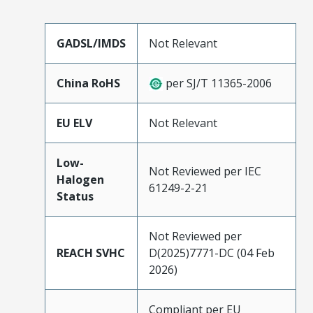
GADSL/IMDS
Not Relevant
China RoHS
per SJ/T 11365-2006
EU ELV
Not Relevant
Low-
Not Reviewed per IEC
Halogen
61249-2-21
Status
Not Reviewed per
REACH SVHC
D(2025)7771-DC (04 Feb
2026)
Compliant per EU