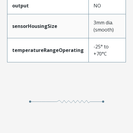
output
NO
3mm dia.
sensorHousingSize
(smooth)
-25° to
temperatureRangeOperating
+70°C