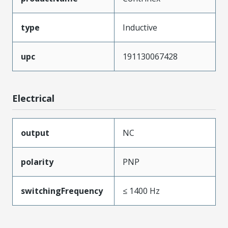
type
Inductive
upc
191130067428
Electrical
output
NC
polarity
PNP
switchingFrequency
≤ 1400 Hz