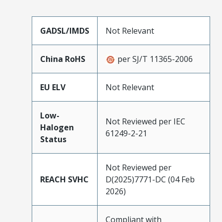
GADSL/IMDS
Not Relevant
China RoHS
per SJ/T 11365-2006
EU ELV
Not Relevant
Low-
Not Reviewed per IEC
Halogen
61249-2-21
Status
Not Reviewed per
REACH SVHC
D(2025)7771-DC (04 Feb
2026)
Compliant with