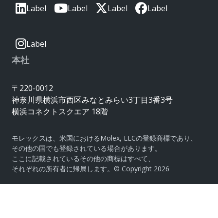
Label
Label
Label
Label
Label
本社
〒220-0012
神奈川県横浜市西区みなとみらい3丁目3番3号
横浜コネクトスクエア 18階
モレックスは、米国におけるMolex, LLCの登録商標であり、
その他の国でも登録されている場合があります。
ここに記載されているその他の商標はすべて、
それぞれの所有者に帰属します。© Copyright 2026
|
サイトマップ
Do Not Sell or Share My Personal
Information