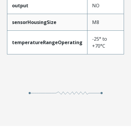
output
NO
sensorHousingSize
M8
-25° to
temperatureRangeOperating
+70°C