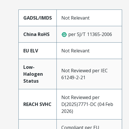
GADSL/IMDS
Not Relevant
China RoHS
per SJ/T 11365-2006
EU ELV
Not Relevant
Low-
Not Reviewed per IEC
Halogen
61249-2-21
Status
Not Reviewed per
REACH SVHC
D(2025)7771-DC (04 Feb
2026)
Compliant per EU