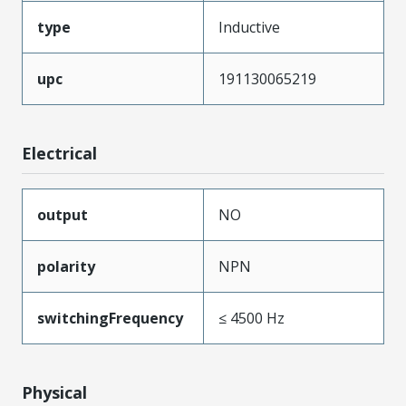
type
Inductive
upc
191130065219
Electrical
output
NO
polarity
NPN
switchingFrequency
≤ 4500 Hz
Physical