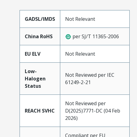
GADSL/IMDS
Not Relevant
China RoHS
per SJ/T 11365-2006
EU ELV
Not Relevant
Low-
Not Reviewed per IEC
Halogen
61249-2-21
Status
Not Reviewed per
REACH SVHC
D(2025)7771-DC (04 Feb
2026)
Compliant per EU