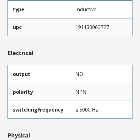
type
Inductive
upc
191130063727
Electrical
output
NO
polarity
NPN
switchingFrequency
≤ 5000 Hz
Physical