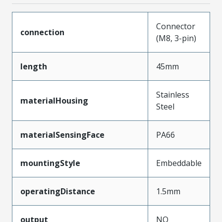
Connector
connection
(M8, 3-pin)
length
45mm
Stainless
materialHousing
Steel
materialSensingFace
PA66
mountingStyle
Embeddable
operatingDistance
1.5mm
output
NO