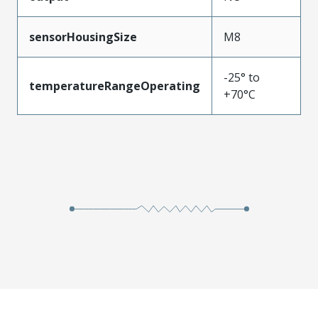
sensorHousingSize
M8
-25° to
temperatureRangeOperating
+70°C