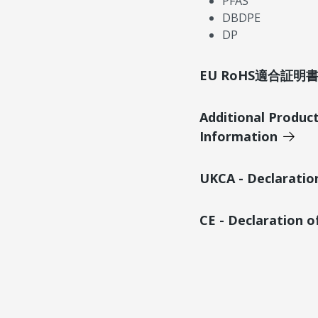
PFAS
DBDPE
DP
EU RoHS適合証
Additional Produc
Information
UKCA - Declaratio
CE - Declaration 