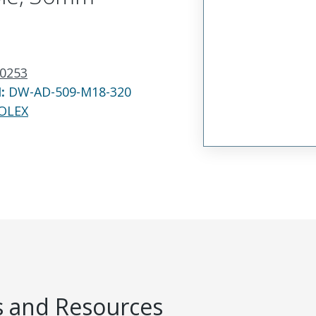
0253
N:
DW-AD-509-M18-320
OLEX
 and Resources