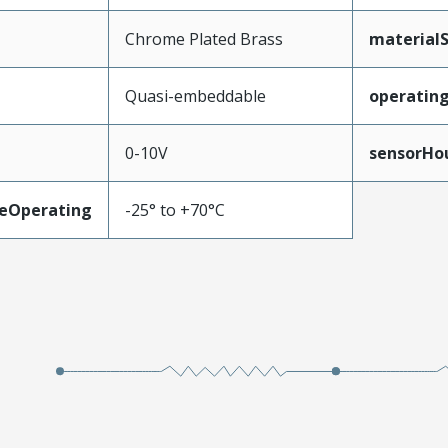
Chrome Plated Brass
material
Quasi-embeddable
operatin
0-10V
sensorHo
eOperating
-25° to +70°C