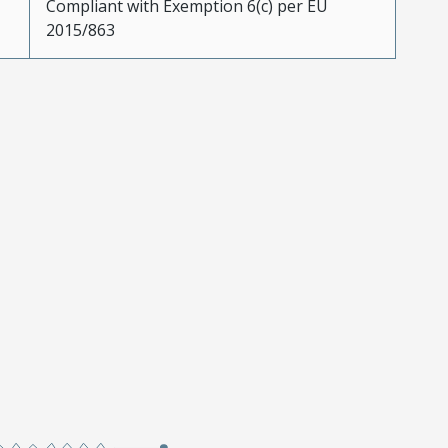
Compliant with Exemption 6(c) per EU
2015/863