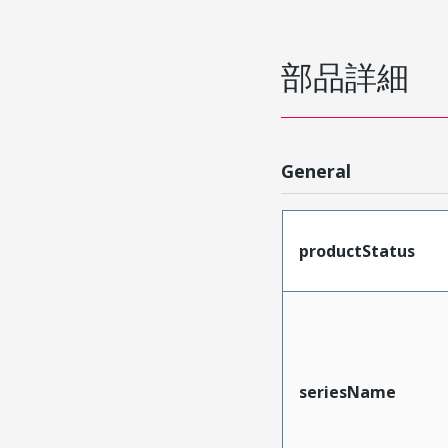
部品詳細
General
productStatus
seriesName