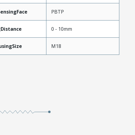
SensingFace
PBTP
gDistance
0 - 10mm
usingSize
M18