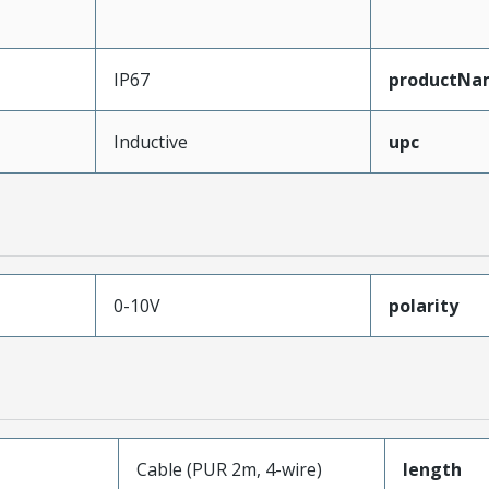
IP67
productNa
Inductive
upc
0-10V
polarity
Cable (PUR 2m, 4-wire)
length