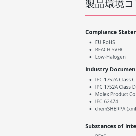
製品環境コ
Compliance State
EU RoHS
REACH SVHC
Low-Halogen
Industry Documen
IPC 1752A Class C
IPC 1752A Class D
Molex Product Co
IEC-62474
chemSHERPA (xml
Substances of Int