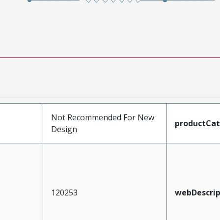
Not Recommended For New
productCa
Design
120253
webDescrip