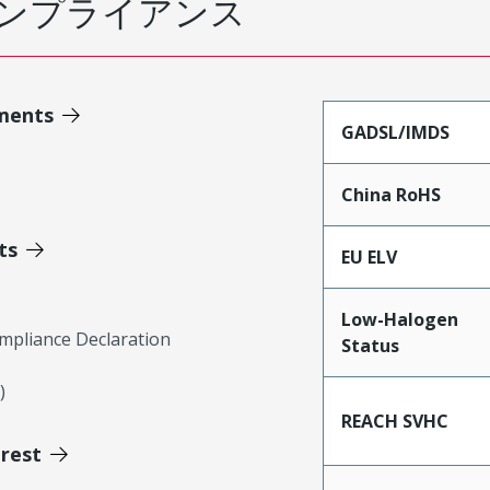
ンプライアンス
ments
GADSL/IMDS
China RoHS
ts
EU ELV
Low-Halogen
mpliance Declaration
Status
)
REACH SVHC
erest