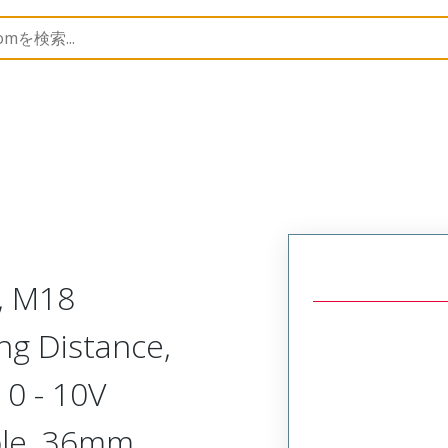
rs
120253
1202530171
, M18
ng Distance,
0 - 10V
ble, 36mm