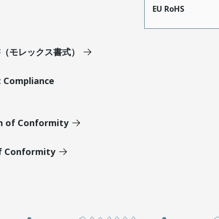
EU RoHS
明書（モレックス書式）
t Compliance
n of Conformity
of Conformity