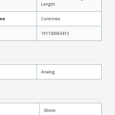
Length
me
Contrinex
191130063413
Analog
36mm