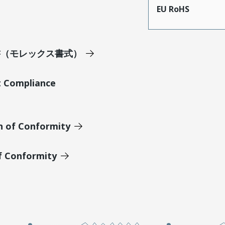
EU RoHS
明書（モレックス書式）
t Compliance
n of Conformity
of Conformity