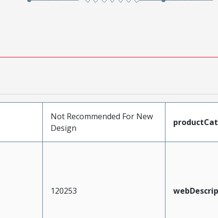
Not Recommended For New
productCa
Design
120253
webDescrip