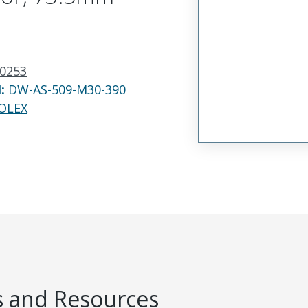
0253
N:
DW-AS-509-M30-390
OLEX
 and Resources