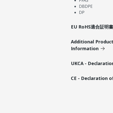
PFAS
DBDPE
DP
EU RoHS適合証
Additional Produc
Information
UKCA - Declaratio
CE - Declaration 