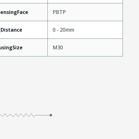
SensingFace
PBTP
gDistance
0 - 20mm
usingSize
M30