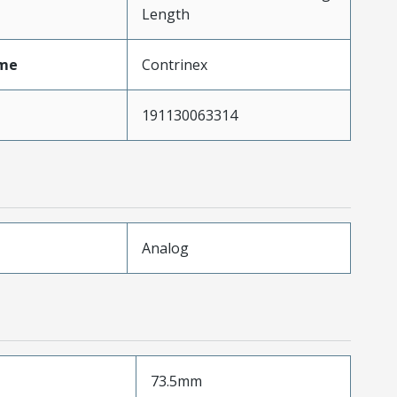
Length
me
Contrinex
191130063314
Analog
73.5mm