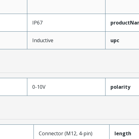
IP67
productNa
Inductive
upc
0-10V
polarity
Connector (M12, 4-pin)
length