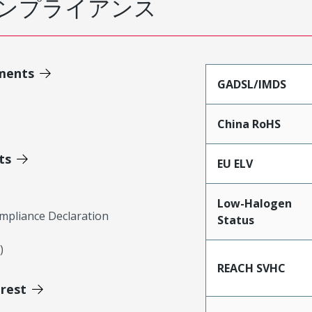
ンプライアンス
ments
GADSL/IMDS
China RoHS
ts
EU ELV
Low-Halogen
mpliance Declaration
Status
)
REACH SVHC
erest