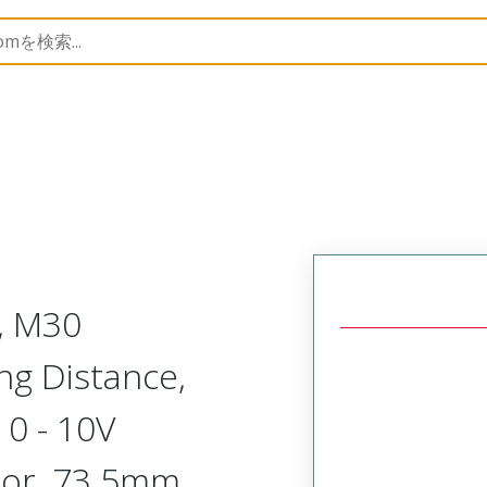
rs
120253
1202530161
, M30
ng Distance,
0 - 10V
tor, 73.5mm