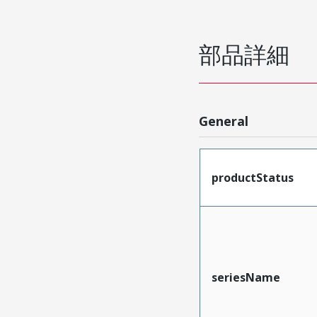
部品詳細
General
productStatus
seriesName