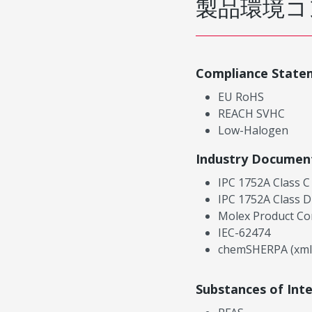
製品環境コ
Compliance State
EU RoHS
REACH SVHC
Low-Halogen
Industry Documen
IPC 1752A Class C
IPC 1752A Class D
Molex Product Co
IEC-62474
chemSHERPA (xml
Substances of Int