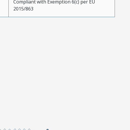
Compliant with Exemption 6(c) per EU
2015/863