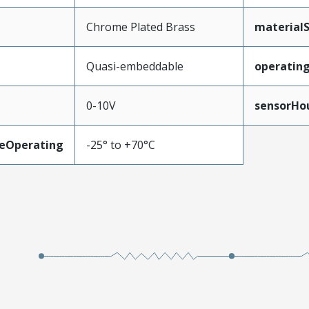
Chrome Plated Brass
material
Quasi-embeddable
operatin
0-10V
sensorHo
eOperating
-25° to +70°C