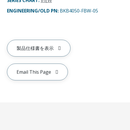
SERIES CHART
:
VIEW
ENGINEERING/OLD PN:
BKB4050-FBW-05
製品仕様書を表示
Email This Page