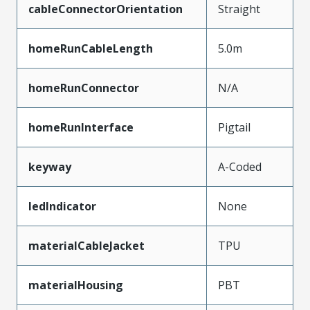
cableConnectorOrientation
Straight
homeRunCableLength
5.0m
homeRunConnector
N/A
homeRunInterface
Pigtail
keyway
A-Coded
ledIndicator
None
materialCableJacket
TPU
materialHousing
PBT