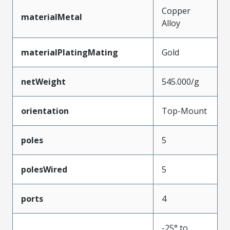
Copper
materialMetal
Alloy
materialPlatingMating
Gold
netWeight
545.000/g
orientation
Top-Mount
poles
5
polesWired
5
ports
4
-25° to