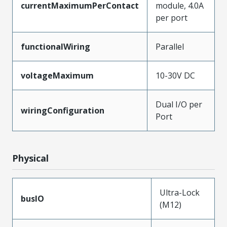
currentMaximumPerContact
module, 4.0A
per port
functionalWiring
Parallel
voltageMaximum
10-30V DC
Dual I/O per
wiringConfiguration
Port
Physical
Ultra-Lock
busIO
(M12)