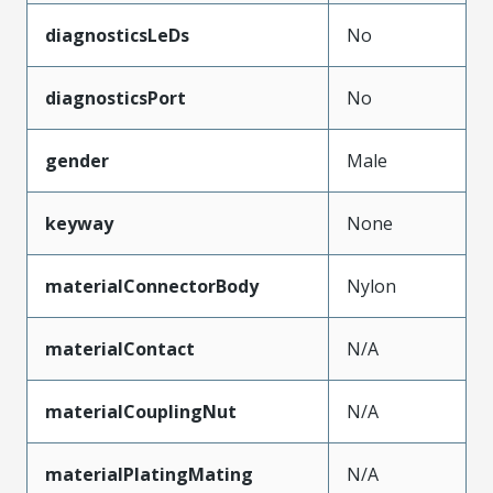
diagnosticsLeDs
No
diagnosticsPort
No
gender
Male
keyway
None
materialConnectorBody
Nylon
materialContact
N/A
materialCouplingNut
N/A
materialPlatingMating
N/A