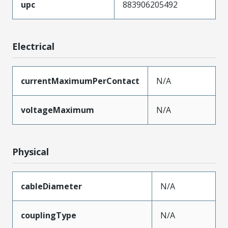
upc
883906205492
Electrical
currentMaximumPerContact
N/A
voltageMaximum
N/A
Physical
cableDiameter
N/A
couplingType
N/A