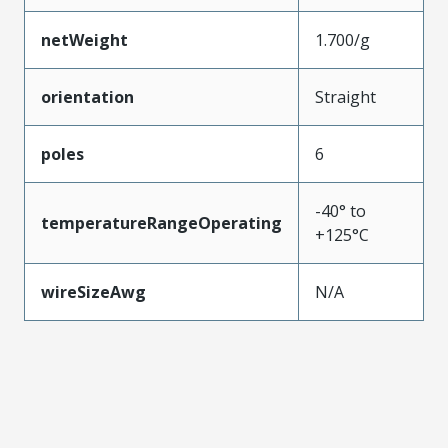
netWeight
1.700/g
orientation
Straight
poles
6
-40° to
temperatureRangeOperating
+125°C
wireSizeAwg
N/A