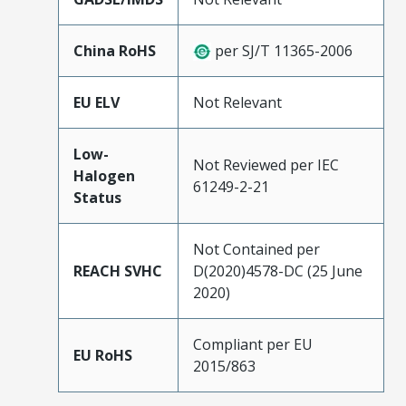
China RoHS
per SJ/T 11365-2006
EU ELV
Not Relevant
Low-
Not Reviewed per IEC
Halogen
61249-2-21
Status
Not Contained per
REACH SVHC
D(2020)4578-DC (25 June
2020)
Compliant per EU
EU RoHS
2015/863