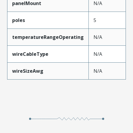
panelMount
N/A
poles
5
temperatureRangeOperating
N/A
wireCableType
N/A
wireSizeAwg
N/A