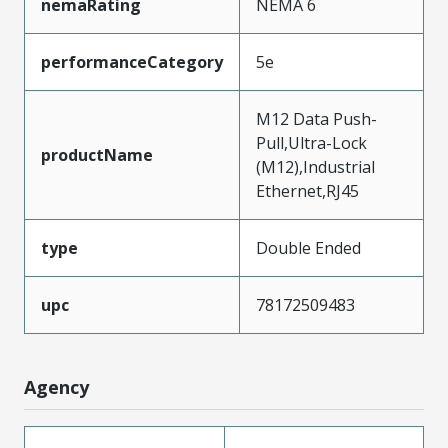
nemaRating
NEMA 6
performanceCategory
5e
M12 Data Push-
Pull,Ultra-Lock
productName
(M12),Industrial
Ethernet,RJ45
type
Double Ended
upc
78172509483
Agency