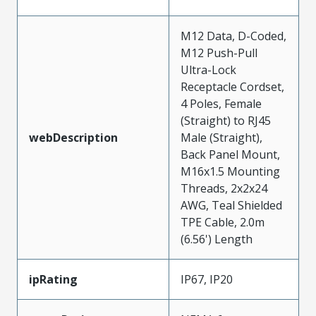
M12 Data, D-Coded,
M12 Push-Pull
Ultra-Lock
Receptacle Cordset,
4 Poles, Female
(Straight) to RJ45
webDescription
Male (Straight),
Back Panel Mount,
M16x1.5 Mounting
Threads, 2x2x24
AWG, Teal Shielded
TPE Cable, 2.0m
(6.56') Length
ipRating
IP67, IP20