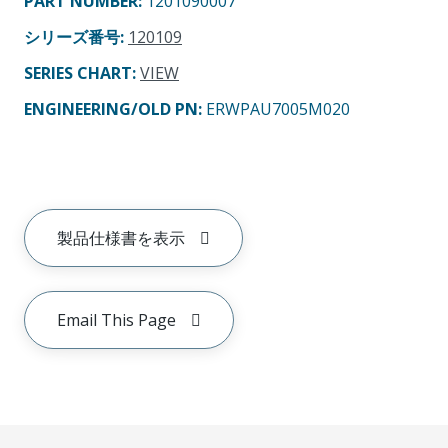
PART NUMBER
:
1201090007
シリーズ番号
:
120109
SERIES CHART
:
VIEW
ENGINEERING/OLD PN:
ERWPAU7005M020
製品仕様書を表示
Email This Page