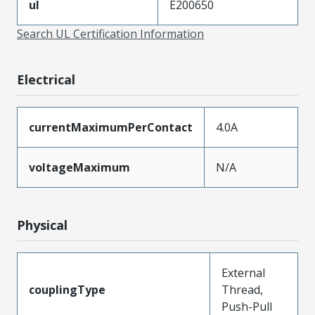
ul
E200650
Search UL Certification Information
Electrical
currentMaximumPerContact
4.0A
voltageMaximum
N/A
Physical
External
couplingType
Thread,
Push-Pull