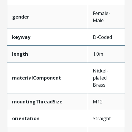
Female-
gender
Male
keyway
D-Coded
length
1.0m
Nickel-
materialComponent
plated
Brass
mountingThreadSize
M12
orientation
Straight