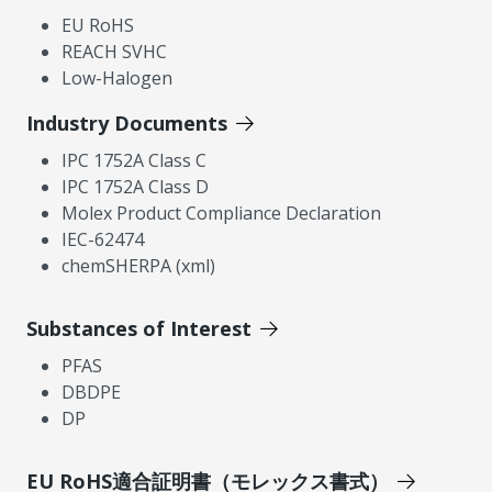
EU RoHS
REACH SVHC
Low-Halogen
Industry Documents
IPC 1752A Class C
IPC 1752A Class D
Molex Product Compliance Declaration
IEC-62474
chemSHERPA (xml)
Substances of Interest
PFAS
DBDPE
DP
EU RoHS適合証明書（モレックス書式）