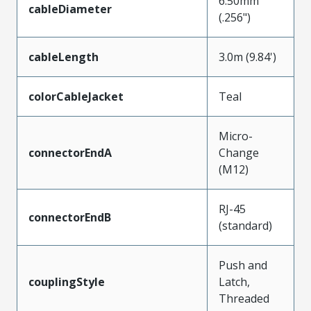
6.50mm
cableDiameter
(.256")
cableLength
3.0m (9.84')
colorCableJacket
Teal
Micro-
connectorEndA
Change
(M12)
RJ-45
connectorEndB
(standard)
Push and
couplingStyle
Latch,
Threaded