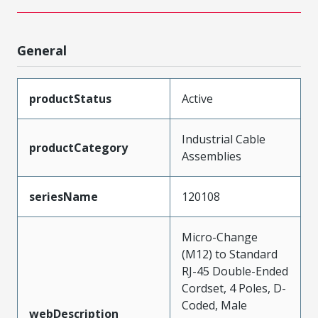
General
productStatus
Active
Industrial Cable
productCategory
Assemblies
seriesName
120108
Micro-Change
(M12) to Standard
RJ-45 Double-Ended
Cordset, 4 Poles, D-
Coded, Male
webDescription