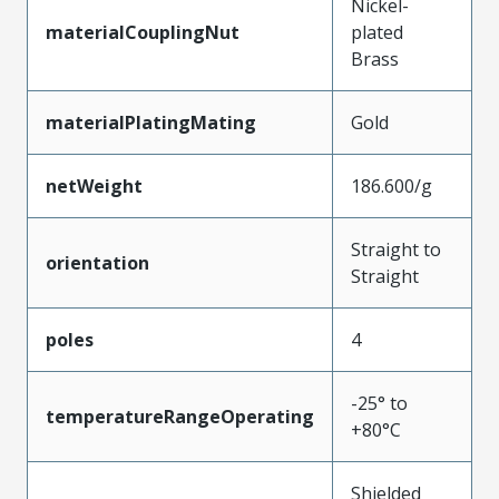
Nickel-
materialCouplingNut
plated
Brass
materialPlatingMating
Gold
netWeight
186.600/g
Straight to
orientation
Straight
poles
4
-25° to
temperatureRangeOperating
+80°C
Shielded