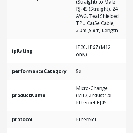
(Straight) to Male
RJ-45 (Straight), 24
AWG, Teal Shielded
TPU Cat5e Cable,
3.0m (9.84') Length
IP20, IP67 (M12
ipRating
only)
performanceCategory
5e
Micro-Change
productName
(M12),Industrial
Ethernet,RJ45
protocol
EtherNet