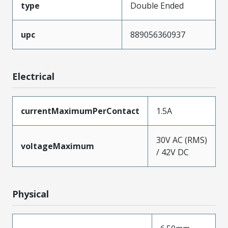
type
Double Ended
upc
889056360937
Electrical
currentMaximumPerContact
1.5A
30V AC (RMS)
voltageMaximum
/ 42V DC
Physical