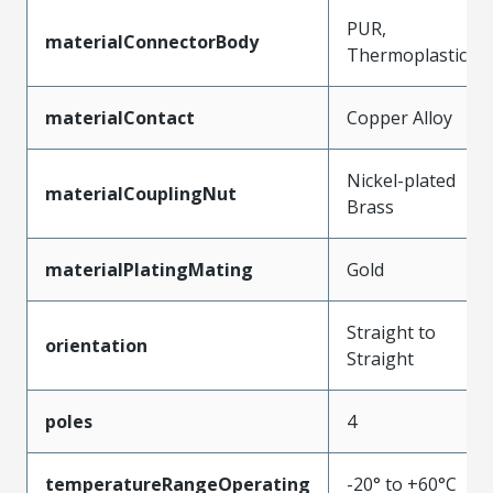
PUR,
materialConnectorBody
Thermoplastic
materialContact
Copper Alloy
Nickel-plated
materialCouplingNut
Brass
materialPlatingMating
Gold
Straight to
orientation
Straight
poles
4
temperatureRangeOperating
-20° to +60°C