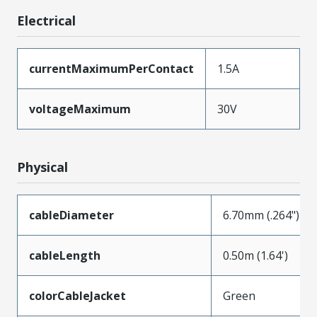
Electrical
currentMaximumPerContact
1.5A
voltageMaximum
30V
Physical
cableDiameter
6.70mm (.264")
cableLength
0.50m (1.64')
colorCableJacket
Green