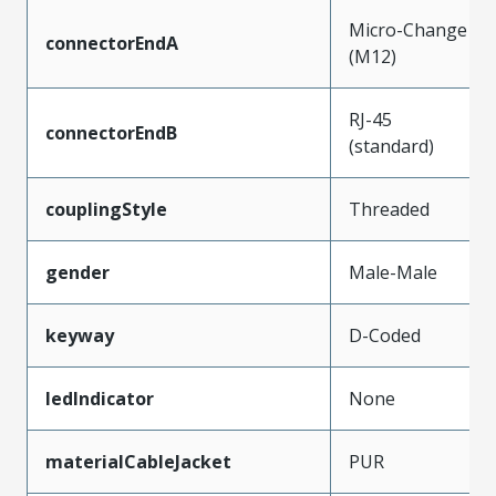
Micro-Change
connectorEndA
(M12)
RJ-45
connectorEndB
(standard)
couplingStyle
Threaded
gender
Male-Male
keyway
D-Coded
ledIndicator
None
materialCableJacket
PUR