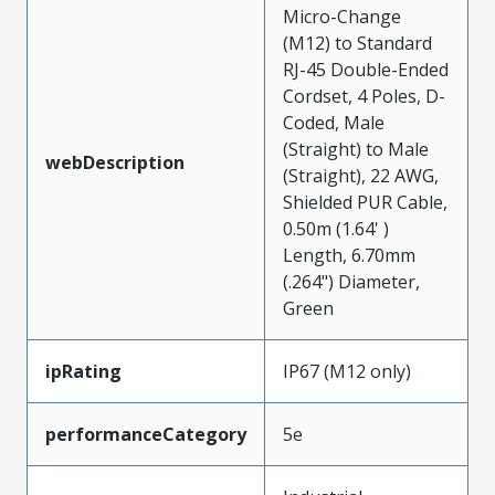
Micro-Change
(M12) to Standard
RJ-45 Double-Ended
Cordset, 4 Poles, D-
Coded, Male
(Straight) to Male
webDescription
(Straight), 22 AWG,
Shielded PUR Cable,
0.50m (1.64' )
Length, 6.70mm
(.264") Diameter,
Green
ipRating
IP67 (M12 only)
performanceCategory
5e