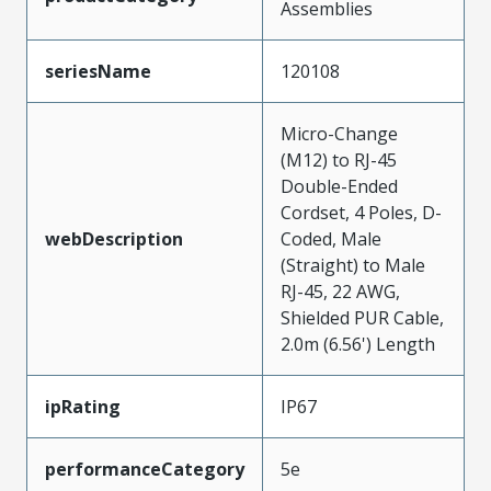
Assemblies
seriesName
120108
Micro-Change
(M12) to RJ-45
Double-Ended
Cordset, 4 Poles, D-
webDescription
Coded, Male
(Straight) to Male
RJ-45, 22 AWG,
Shielded PUR Cable,
2.0m (6.56') Length
ipRating
IP67
performanceCategory
5e