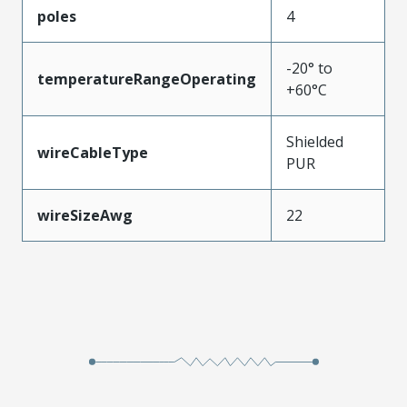
poles
4
-20° to
temperatureRangeOperating
+60°C
Shielded
wireCableType
PUR
wireSizeAwg
22