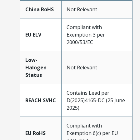
China RoHS
Not Relevant
Compliant with
EU ELV
Exemption 3 per
2000/53/EC
Low-
Halogen
Not Relevant
Status
Contains Lead per
REACH SVHC
D(2025)4165-DC (25 June
2025)
Compliant with
EU RoHS
Exemption 6(c) per EU