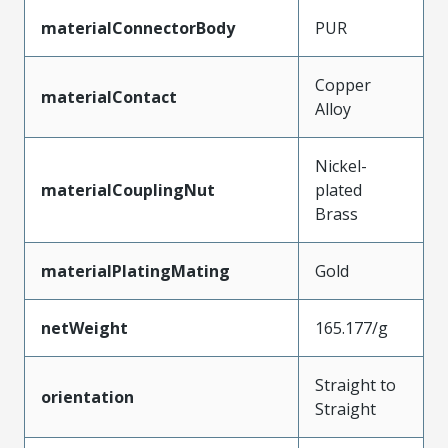
materialConnectorBody
PUR
Copper
materialContact
Alloy
Nickel-
materialCouplingNut
plated
Brass
materialPlatingMating
Gold
netWeight
165.177/g
Straight to
orientation
Straight