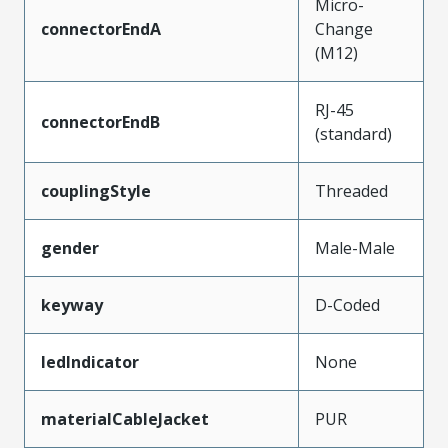
Micro-
connectorEndA
Change
(M12)
RJ-45
connectorEndB
(standard)
couplingStyle
Threaded
gender
Male-Male
keyway
D-Coded
ledIndicator
None
materialCableJacket
PUR