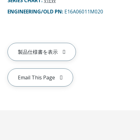
SERIES CHART
:
VIEW
ENGINEERING/OLD PN:
E16A06011M020
製品仕様書を表示
Email This Page