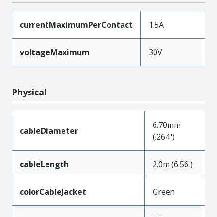
currentMaximumPerContact
1.5A
voltageMaximum
30V
Physical
6.70mm
cableDiameter
(.264")
cableLength
2.0m (6.56')
colorCableJacket
Green