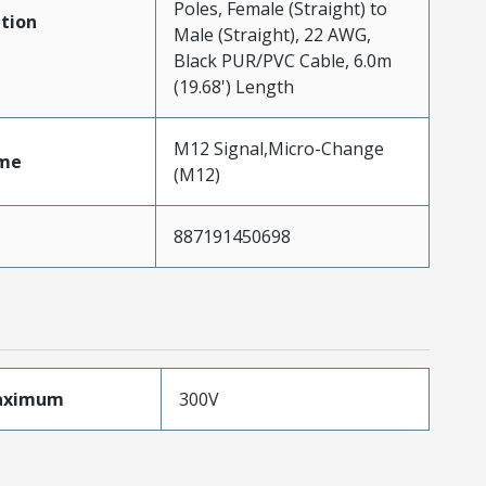
Poles, Female (Straight) to
tion
Male (Straight), 22 AWG,
Black PUR/PVC Cable, 6.0m
(19.68') Length
M12 Signal,Micro-Change
me
(M12)
887191450698
aximum
300V