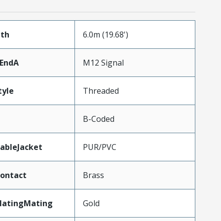
gth
6.0m (19.68')
rEndA
M12 Signal
tyle
Threaded
B-Coded
ableJacket
PUR/PVC
ontact
Brass
latingMating
Gold