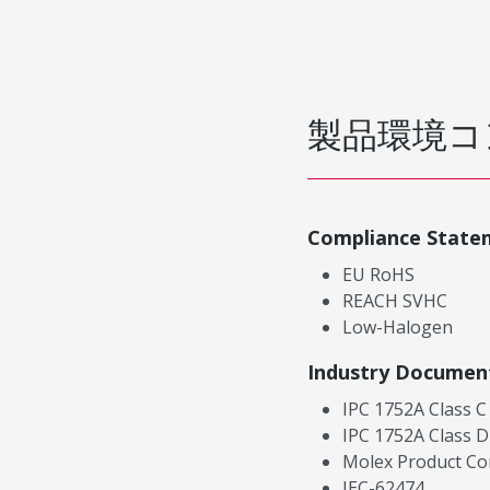
製品環境コ
Compliance State
EU RoHS
REACH SVHC
Low-Halogen
Industry Documen
IPC 1752A Class C
IPC 1752A Class D
Molex Product Co
IEC-62474