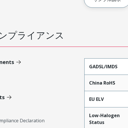
ンプライアンス
ments
GADSL/IMDS
China RoHS
ts
EU ELV
Low-Halogen
mpliance Declaration
Status