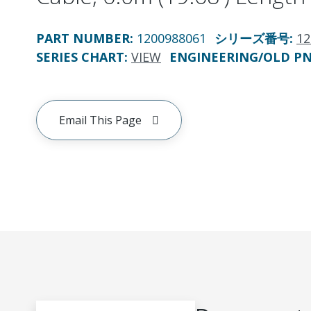
PART NUMBER
:
1200988061
シリーズ番号
:
12
SERIES CHART
:
VIEW
ENGINEERING/OLD P
Email This Page