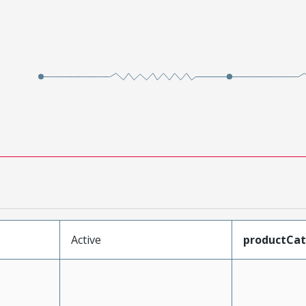
Active
productCa