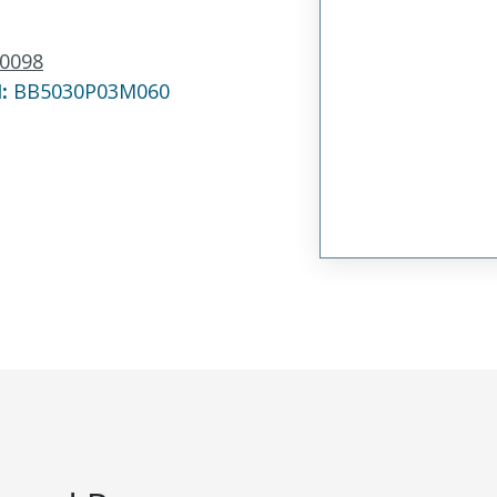
0098
N:
BB5030P03M060