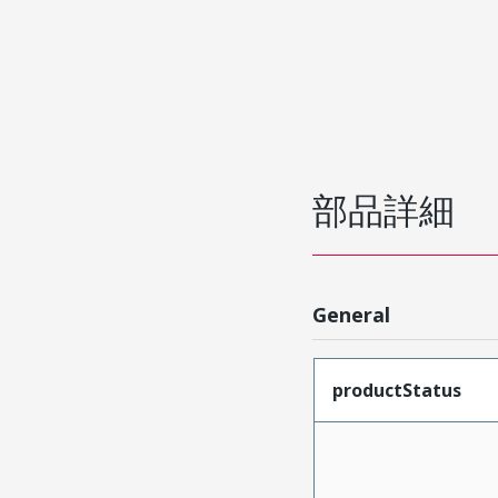
部品詳細
General
productStatus