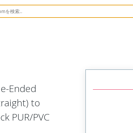
semblies
120098
1200988061
le-Ended
raight) to
lack PUR/PVC