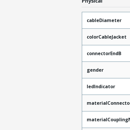
Physical
cableDiameter
colorCableJacket
connectorEndB
gender
ledIndicator
materialConnecto
materialCoupling