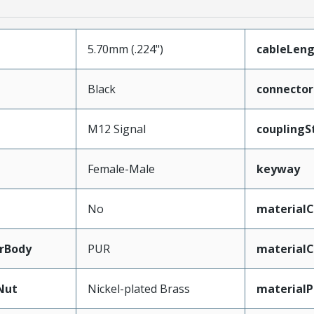
5.70mm (.224")
cableLen
Black
connecto
M12 Signal
couplingS
Female-Male
keyway
No
materialC
rBody
PUR
materialC
Nut
Nickel-plated Brass
materialP