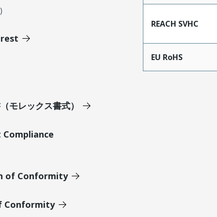
)
REACH SVHC
erest
EU RoHS
明書（モレックス書式）
t Compliance
n of Conformity
of Conformity