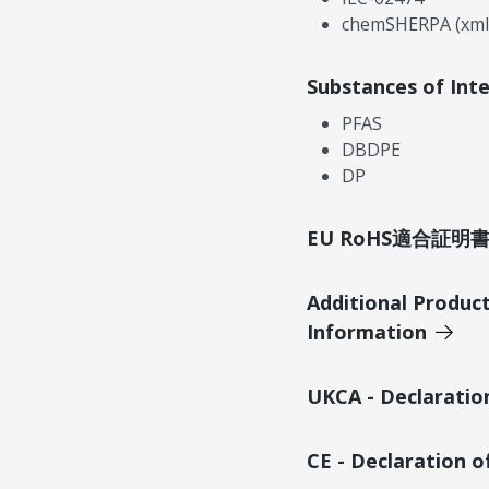
chemSHERPA (xml
Substances of Int
PFAS
DBDPE
DP
EU RoHS適合証
Additional Produc
Information
UKCA - Declaratio
CE - Declaration 