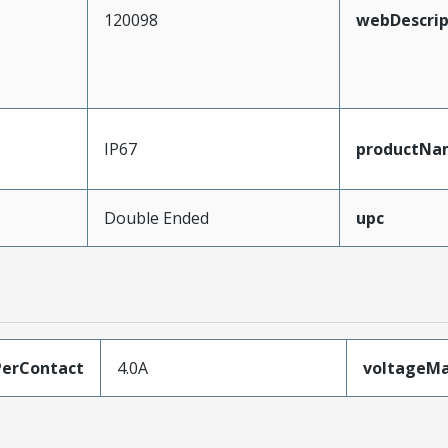
120098
webDescrip
IP67
productNa
Double Ended
upc
erContact
4.0A
voltageM