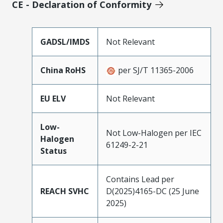
CE - Declaration of Conformity
GADSL/IMDS
Not Relevant
China RoHS
per SJ/T 11365-2006
EU ELV
Not Relevant
Low-
Not Low-Halogen per IEC
Halogen
61249-2-21
Status
Contains Lead per
REACH SVHC
D(2025)4165-DC (25 June
2025)