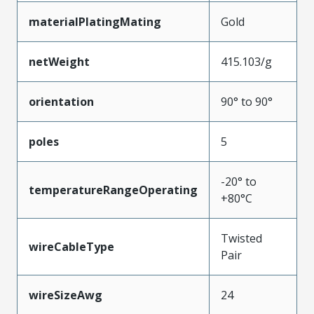
materialPlatingMating
Gold
netWeight
415.103/g
orientation
90° to 90°
poles
5
-20° to
temperatureRangeOperating
+80°C
Twisted
wireCableType
Pair
wireSizeAwg
24