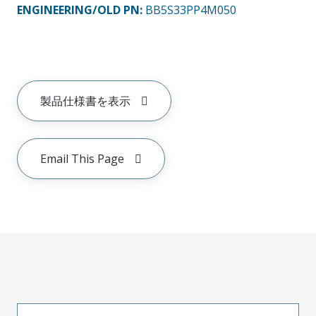
ENGINEERING/OLD PN:
BB5S33PP4M050
製品仕様書を表示
Email This Page