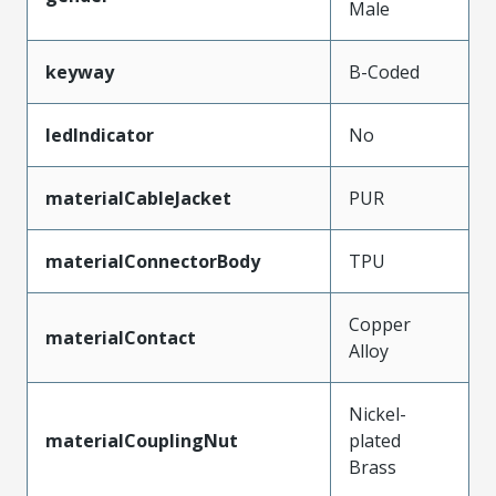
Male
keyway
B-Coded
ledIndicator
No
materialCableJacket
PUR
materialConnectorBody
TPU
Copper
materialContact
Alloy
Nickel-
materialCouplingNut
plated
Brass