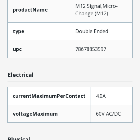
M12 Signal,Micro-
productName
Change (M12)
type
Double Ended
upc
78678853597
Electrical
currentMaximumPerContact
4.0A
voltageMaximum
60V AC/DC
Physical