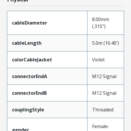
8.00mm
cableDiameter
(.315")
cableLength
5.0m (16.40')
colorCableJacket
Violet
connectorEndA
M12 Signal
connectorEndB
M12 Signal
couplingStyle
Threaded
Female-
gender