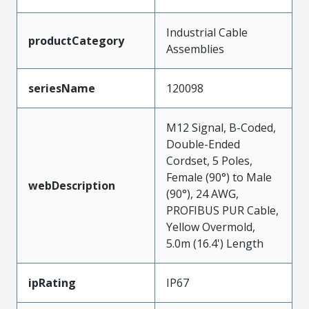
Industrial Cable
productCategory
Assemblies
seriesName
120098
M12 Signal, B-Coded,
Double-Ended
Cordset, 5 Poles,
Female (90°) to Male
webDescription
(90°), 24 AWG,
PROFIBUS PUR Cable,
Yellow Overmold,
5.0m (16.4') Length
ipRating
IP67