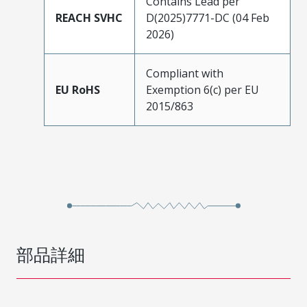
Contains Lead per
REACH SVHC
D(2025)7771-DC (04 Feb
2026)
Compliant with
EU RoHS
Exemption 6(c) per EU
2015/863
部品詳細