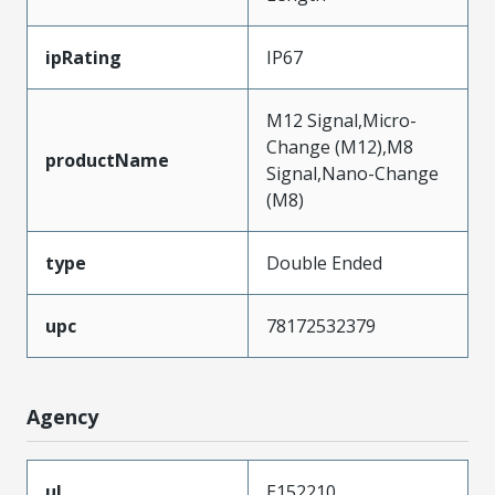
ipRating
IP67
M12 Signal,Micro-
Change (M12),M8
productName
Signal,Nano-Change
(M8)
type
Double Ended
upc
78172532379
Agency
ul
E152210