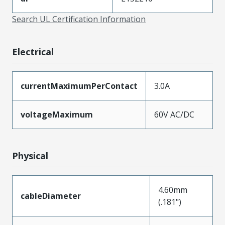
Search UL Certification Information
Electrical
currentMaximumPerContact
3.0A
voltageMaximum
60V AC/DC
Physical
4.60mm
cableDiameter
(.181")