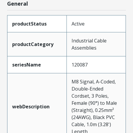
General
productStatus
Active
Industrial Cable
productCategory
Assemblies
seriesName
120087
M8 Signal, A-Coded,
Double-Ended
Cordset, 3 Poles,
Female (90°) to Male
webDescription
(Straight), 0.25mm²
(24AWG), Black PVC
Cable, 1.0m (3.28')
Length