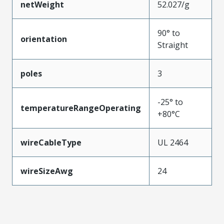
netWeight
52.027/g
90° to
orientation
Straight
poles
3
-25° to
temperatureRangeOperating
+80°C
wireCableType
UL 2464
wireSizeAwg
24