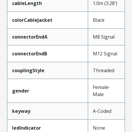
cableLength
1.0m (3.28')
colorCableJacket
Black
connectorEndA
M8 Signal
connectorEndB
M12 Signal
couplingStyle
Threaded
Female-
gender
Male
keyway
A-Coded
ledIndicator
None