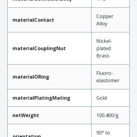
Copper
materialContact
Alloy
Nickel-
materialCouplingNut
plated
Brass
Fluoro-
materialORing
elastomer
materialPlatingMating
Gold
netWeight
100.400/g
90° to
orientation