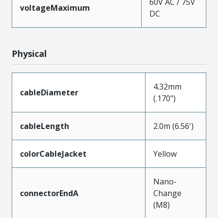
60V AC / 75V
voltageMaximum
DC
Physical
4.32mm
cableDiameter
(.170")
cableLength
2.0m (6.56')
colorCableJacket
Yellow
Nano-
connectorEndA
Change
(M8)