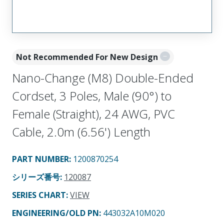
Not Recommended For New Design
Nano-Change (M8) Double-Ended
Cordset, 3 Poles, Male (90°) to
Female (Straight), 24 AWG, PVC
Cable, 2.0m (6.56') Length
PART NUMBER
:
1200870254
シリーズ番号
:
120087
SERIES CHART
:
VIEW
ENGINEERING/OLD PN:
443032A10M020