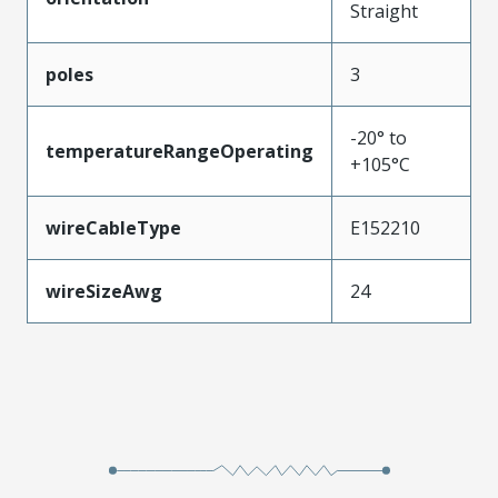
Straight
poles
3
-20° to
temperatureRangeOperating
+105°C
wireCableType
E152210
wireSizeAwg
24