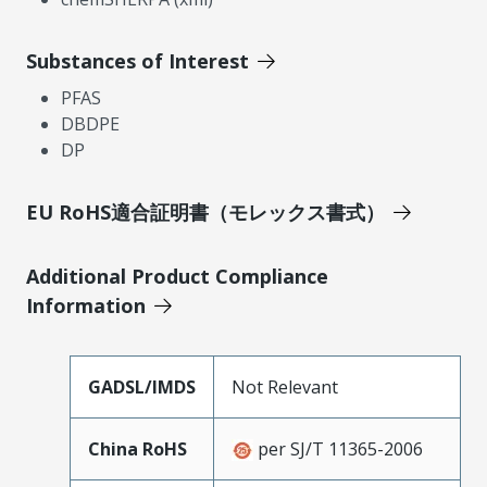
Substances of Interest
PFAS
DBDPE
DP
EU RoHS適合証明書（モレックス書式）
Additional Product Compliance
Information
GADSL/IMDS
Not Relevant
China RoHS
per SJ/T 11365-2006