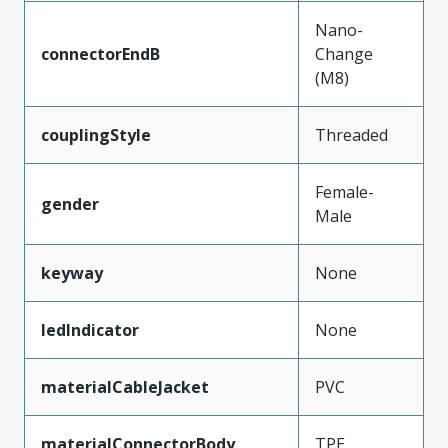
Nano-
connectorEndB
Change
(M8)
couplingStyle
Threaded
Female-
gender
Male
keyway
None
ledIndicator
None
materialCableJacket
PVC
materialConnectorBody
TPE