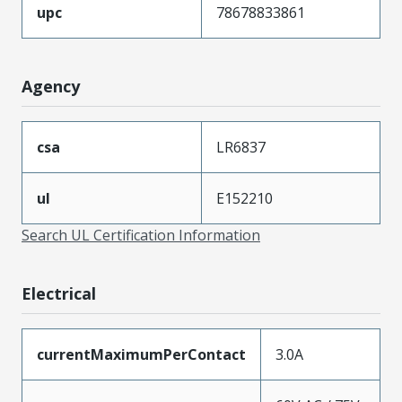
upc
78678833861
Agency
csa
LR6837
ul
E152210
Search UL Certification Information
Electrical
currentMaximumPerContact
3.0A