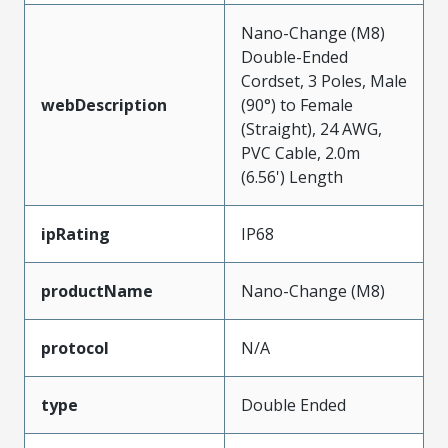
Nano-Change (M8)
Double-Ended
Cordset, 3 Poles, Male
webDescription
(90°) to Female
(Straight), 24 AWG,
PVC Cable, 2.0m
(6.56') Length
ipRating
IP68
productName
Nano-Change (M8)
protocol
N/A
type
Double Ended