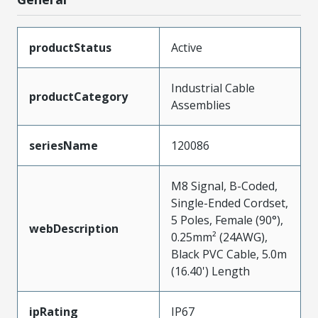
productStatus
Active
Industrial Cable
productCategory
Assemblies
seriesName
120086
M8 Signal, B-Coded,
Single-Ended Cordset,
5 Poles, Female (90°),
webDescription
0.25mm² (24AWG),
Black PVC Cable, 5.0m
(16.40') Length
ipRating
IP67