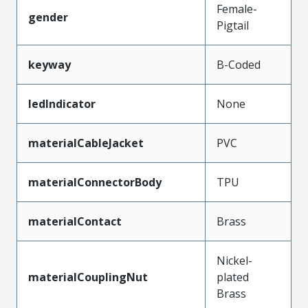
Female-
gender
Pigtail
keyway
B-Coded
ledIndicator
None
materialCableJacket
PVC
materialConnectorBody
TPU
materialContact
Brass
Nickel-
materialCouplingNut
plated
Brass