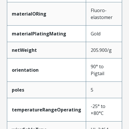
Fluoro-
materialORing
elastomer
materialPlatingMating
Gold
netWeight
205.900/g
90° to
orientation
Pigtail
poles
5
-25° to
temperatureRangeOperating
+80°C