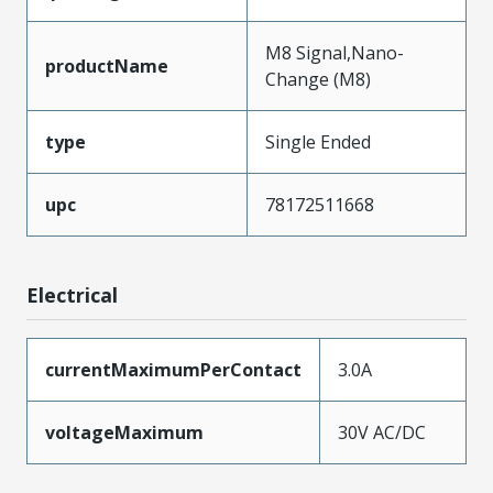
M8 Signal,Nano-
productName
Change (M8)
type
Single Ended
upc
78172511668
Electrical
currentMaximumPerContact
3.0A
voltageMaximum
30V AC/DC