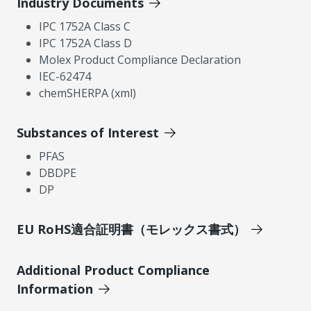
Industry Documents
IPC 1752A Class C
IPC 1752A Class D
Molex Product Compliance Declaration
IEC-62474
chemSHERPA (xml)
Substances of Interest
PFAS
DBDPE
DP
EU RoHS適合証明書（モレックス書式）
Additional Product Compliance
Information