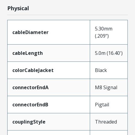
Physical
5.30mm
cableDiameter
(.209")
cableLength
5.0m (16.40')
colorCableJacket
Black
connectorEndA
M8 Signal
connectorEndB
Pigtail
couplingStyle
Threaded