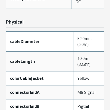
DC
Physical
5.20mm
cableDiameter
(.205")
10.0m
cableLength
(32.81')
colorCableJacket
Yellow
connectorEndA
M8 Signal
connectorEndB
Pigtail