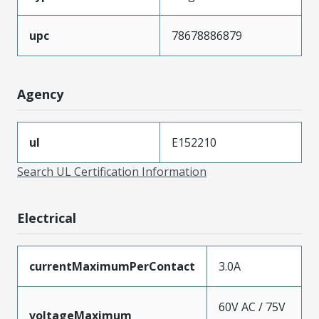
upc
78678886879
Agency
ul
E152210
Search UL Certification Information
Electrical
currentMaximumPerContact
3.0A
60V AC / 75V
voltageMaximum