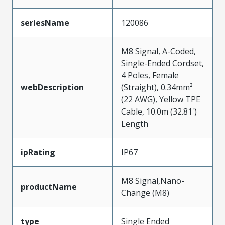
seriesName
120086
M8 Signal, A-Coded,
Single-Ended Cordset,
4 Poles, Female
webDescription
(Straight), 0.34mm²
(22 AWG), Yellow TPE
Cable, 10.0m (32.81')
Length
ipRating
IP67
M8 Signal,Nano-
productName
Change (M8)
type
Single Ended