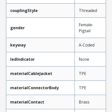
couplingStyle
Threaded
Female-
gender
Pigtail
keyway
A-Coded
ledIndicator
None
materialCableJacket
TPE
materialConnectorBody
TPE
materialContact
Brass