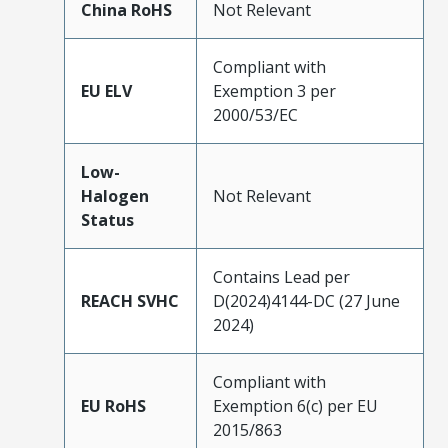
China RoHS
Not Relevant
Compliant with
EU ELV
Exemption 3 per
2000/53/EC
Low-
Halogen
Not Relevant
Status
Contains Lead per
REACH SVHC
D(2024)4144-DC (27 June
2024)
Compliant with
EU RoHS
Exemption 6(c) per EU
2015/863