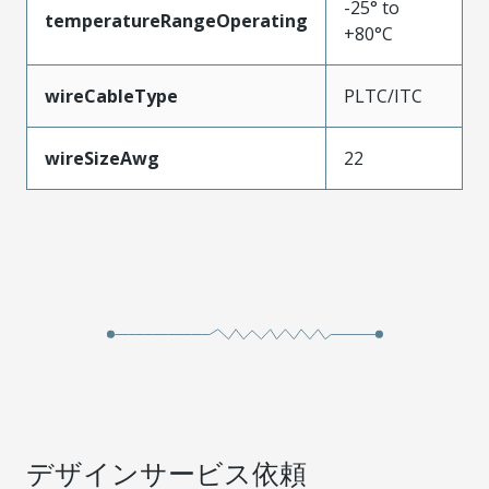
-25° to
temperatureRangeOperating
+80°C
wireCableType
PLTC/ITC
wireSizeAwg
22
デザインサービス依頼