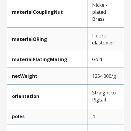
Nickel-
materialCouplingNut
plated
Brass
Fluoro-
materialORing
elastomer
materialPlatingMating
Gold
netWeight
1254.000/g
Straight to
orientation
Pigtail
poles
4