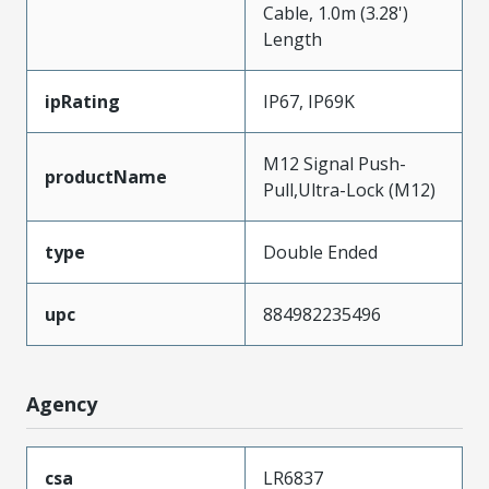
Cable, 1.0m (3.28')
Length
ipRating
IP67, IP69K
M12 Signal Push-
productName
Pull,Ultra-Lock (M12)
type
Double Ended
upc
884982235496
Agency
csa
LR6837