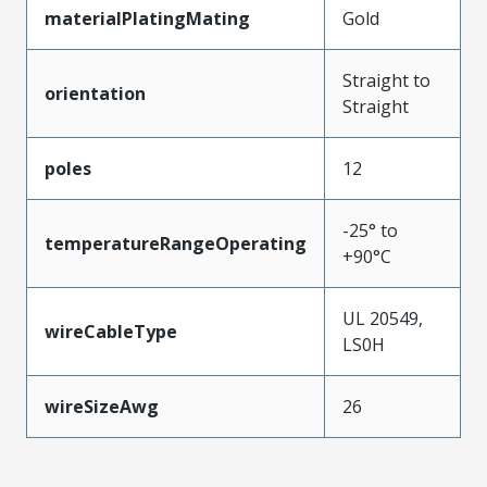
materialPlatingMating
Gold
Straight to
orientation
Straight
poles
12
-25° to
temperatureRangeOperating
+90°C
UL 20549,
wireCableType
LS0H
wireSizeAwg
26