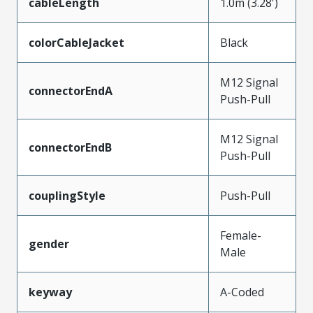
cableLength
1.0m (3.28')
colorCableJacket
Black
M12 Signal
connectorEndA
Push-Pull
M12 Signal
connectorEndB
Push-Pull
couplingStyle
Push-Pull
Female-
gender
Male
keyway
A-Coded