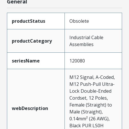
General
productStatus
Obsolete
Industrial Cable
productCategory
Assemblies
seriesName
120080
M12 Signal, A-Coded,
M12 Push-Pull Ultra-
Lock Double-Ended
Cordset, 12 Poles,
Female (Straight) to
webDescription
Male (Straight),
0.14mm² (26 AWG),
Black PUR LS0H