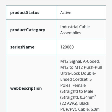
productStatus
Active
Industrial Cable
productCategory
Assemblies
seriesName
120080
M12 Signal, A-Coded,
M12 to M12 Push-Pull
Ultra-Lock Double-
Ended Cordset, 5
Poles, Female
webDescription
(Straight) to Male
(Straight), 0.34mm²
(22 AWG), Black
PUR/PVC Cable, 5.0m