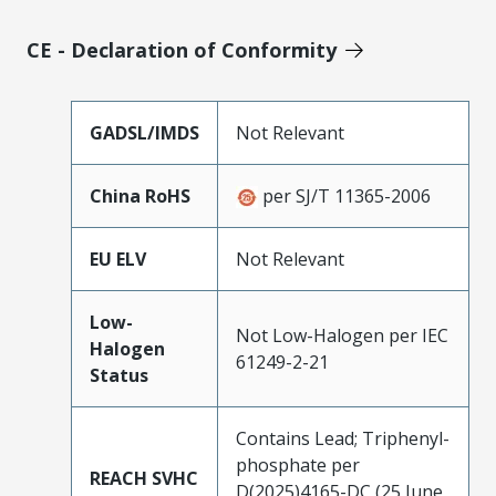
CE - Declaration of Conformity
GADSL/IMDS
Not Relevant
China RoHS
per SJ/T 11365-2006
EU ELV
Not Relevant
Low-
Not Low-Halogen per IEC
Halogen
61249-2-21
Status
Contains Lead; Triphenyl-
phosphate per
REACH SVHC
D(2025)4165-DC (25 June