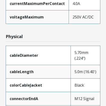
currentMaximumPerContact
4.0A
voltageMaximum
250V AC/DC
Physical
5.70mm
cableDiameter
(.224")
cableLength
5.0m (16.40')
colorCableJacket
Black
connectorEndA
M12 Signal