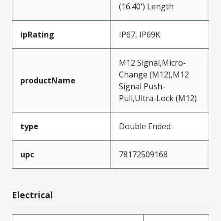
(16.40') Length
ipRating
IP67, IP69K
M12 Signal,Micro-
Change (M12),M12
productName
Signal Push-
Pull,Ultra-Lock (M12)
type
Double Ended
upc
78172509168
Electrical