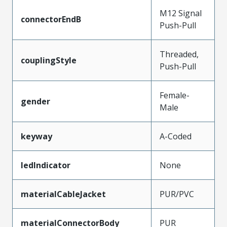
M12 Signal
connectorEndB
Push-Pull
Threaded,
couplingStyle
Push-Pull
Female-
gender
Male
keyway
A-Coded
ledIndicator
None
materialCableJacket
PUR/PVC
materialConnectorBody
PUR