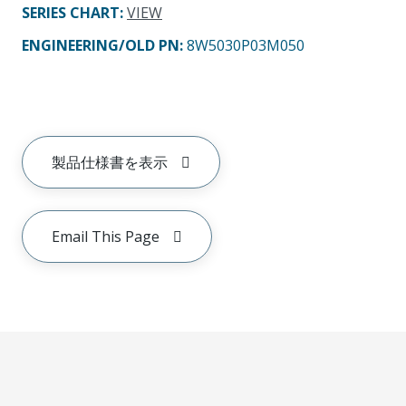
SERIES CHART
:
VIEW
ENGINEERING/OLD PN:
8W5030P03M050
製品仕様書を表示
Email This Page