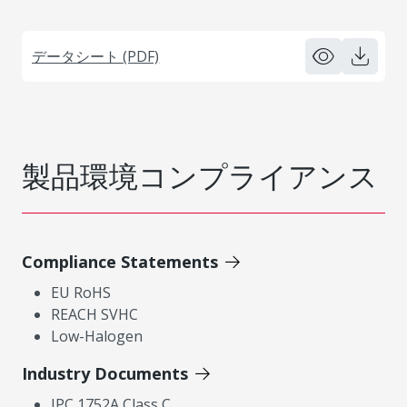
データシート (PDF)
製品環境コンプライアンス
Compliance Statements
EU RoHS
REACH SVHC
Low-Halogen
Industry Documents
IPC 1752A Class C