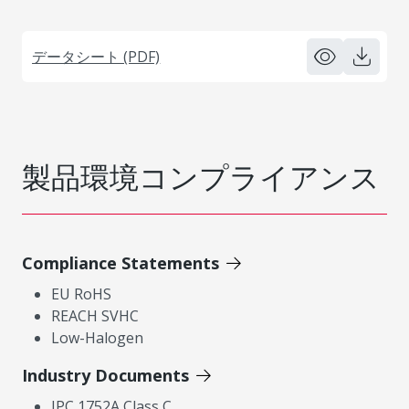
データシート (PDF)
製品環境コンプライアンス
Compliance Statements
EU RoHS
REACH SVHC
Low-Halogen
Industry Documents
IPC 1752A Class C