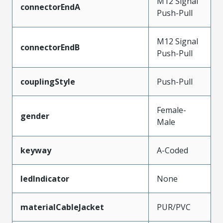
M12 Signal
connectorEndA
Push-Pull
M12 Signal
connectorEndB
Push-Pull
couplingStyle
Push-Pull
Female-
gender
Male
keyway
A-Coded
ledIndicator
None
materialCableJacket
PUR/PVC