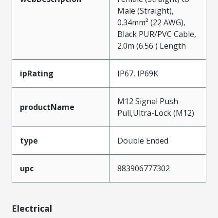
Male (Straight),
0.34mm² (22 AWG),
Black PUR/PVC Cable,
2.0m (6.56') Length
ipRating
IP67, IP69K
M12 Signal Push-
productName
Pull,Ultra-Lock (M12)
type
Double Ended
upc
883906777302
Electrical