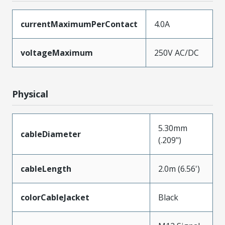
currentMaximumPerContact
4.0A
voltageMaximum
250V AC/DC
Physical
5.30mm
cableDiameter
(.209")
cableLength
2.0m (6.56')
colorCableJacket
Black