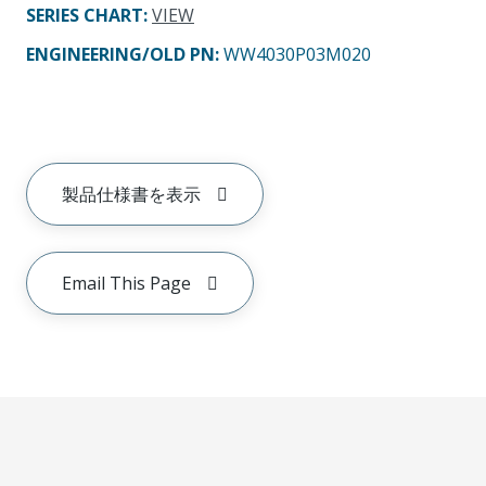
SERIES CHART
:
VIEW
ENGINEERING/OLD PN:
WW4030P03M020
製品仕様書を表示
Email This Page