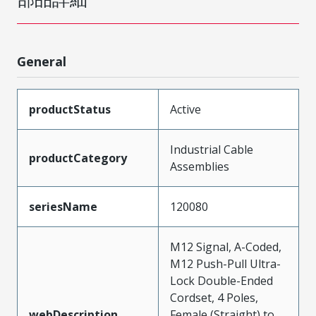
General
productStatus
Active
Industrial Cable
productCategory
Assemblies
seriesName
120080
M12 Signal, A-Coded,
M12 Push-Pull Ultra-
Lock Double-Ended
Cordset, 4 Poles,
webDescription
Female (Straight) to