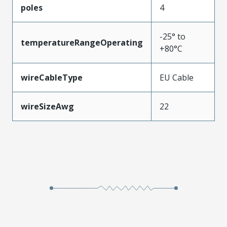
poles
4
-25° to
temperatureRangeOperating
+80°C
wireCableType
EU Cable
wireSizeAwg
22