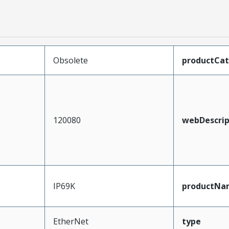
Obsolete
productCa
120080
webDescrip
IP69K
productNa
EtherNet
type