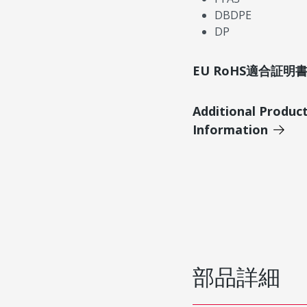
DBDPE
DP
EU RoHS適合証
Additional Produc
Information
部品詳細