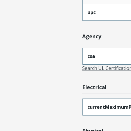
upc
Agency
csa
Search UL Certificati
Electrical
currentMaximumP
Physical