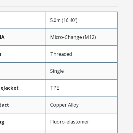
5.0m (16.40')
dA
Micro-Change (M12)
e
Threaded
Single
leJacket
TPE
tact
Copper Alloy
ng
Fluoro-elastomer