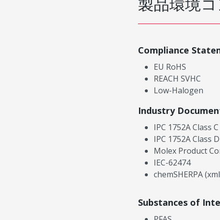
製品環境コ
Compliance State
EU RoHS
REACH SVHC
Low-Halogen
Industry Documen
IPC 1752A Class C
IPC 1752A Class D
Molex Product Co
IEC-62474
chemSHERPA (xml
Substances of Int
PFAS