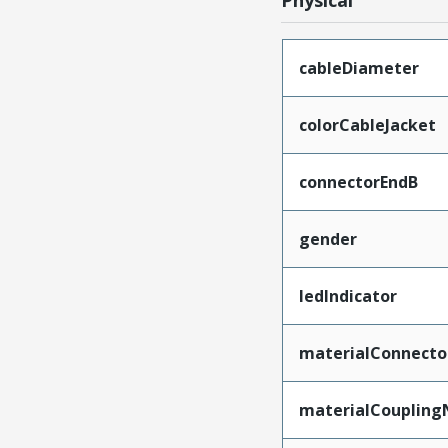
cableDiameter
colorCableJacket
connectorEndB
gender
ledIndicator
materialConnecto
materialCoupling