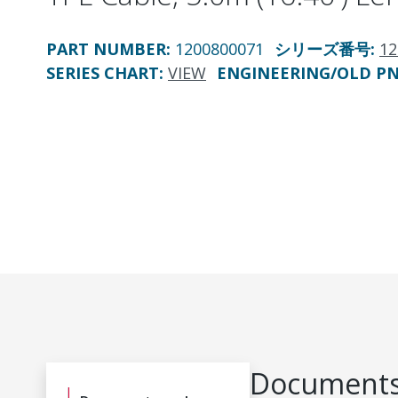
PART NUMBER
:
1200800071
シリーズ番号
:
12
SERIES CHART
:
VIEW
ENGINEERING/OLD P
Documents