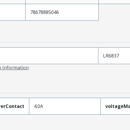
78678885046
LR6837
on Information
erContact
4.0A
voltageM