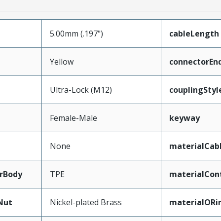
5.00mm (.197")
cableLength
Yellow
connectorEn
Ultra-Lock (M12)
couplingStyl
Female-Male
keyway
None
materialCab
rBody
TPE
materialCon
Nut
Nickel-plated Brass
materialORi