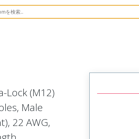
semblies
120080
1200800071
a-Lock (M12)
oles, Male
ht), 22 AWG,
ngth