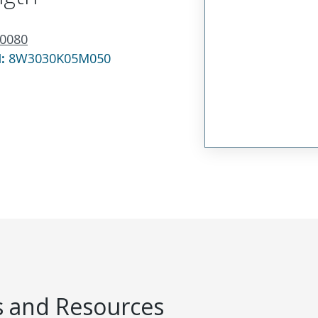
0080
N:
8W3030K05M050
 and Resources