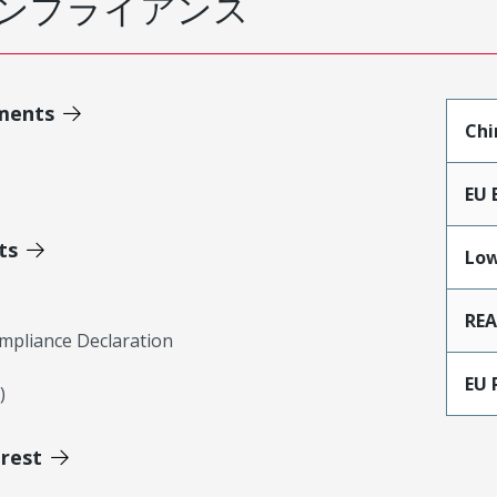
ンプライアンス
ments
Chi
EU 
ts
Low
RE
mpliance Declaration
EU 
)
erest