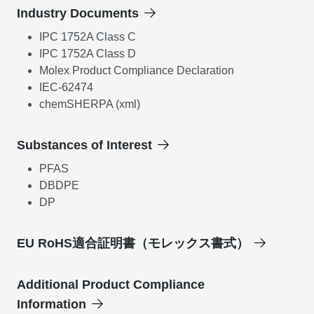
Industry Documents
IPC 1752A Class C
IPC 1752A Class D
Molex Product Compliance Declaration
IEC-62474
chemSHERPA (xml)
Substances of Interest
PFAS
DBDPE
DP
EU RoHS適合証明書（モレックス書式）
Additional Product Compliance
Information