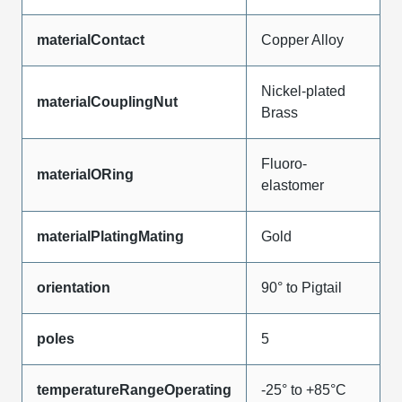
materialContact
Copper Alloy
Nickel-plated
materialCouplingNut
Brass
Fluoro-
materialORing
elastomer
materialPlatingMating
Gold
orientation
90° to Pigtail
poles
5
temperatureRangeOperating
-25° to +85°C