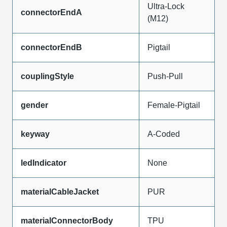
Ultra-Lock
connectorEndA
(M12)
connectorEndB
Pigtail
couplingStyle
Push-Pull
gender
Female-Pigtail
keyway
A-Coded
ledIndicator
None
materialCableJacket
PUR
materialConnectorBody
TPU