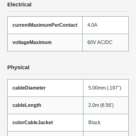
Electrical
currentMaximumPerContact
4.0A
voltageMaximum
60V AC/DC
Physical
cableDiameter
5.00mm (.197")
cableLength
2.0m (6.56')
colorCableJacket
Black