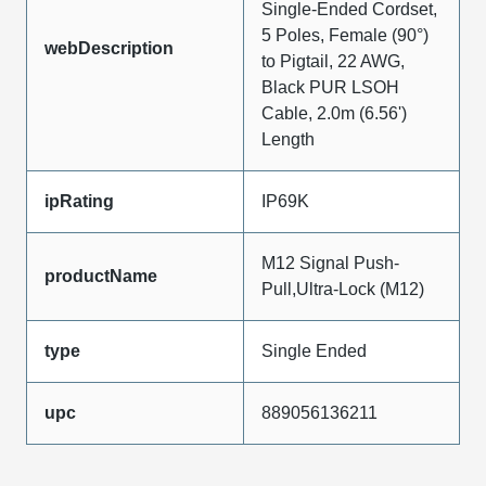
Single-Ended Cordset,
5 Poles, Female (90°)
webDescription
to Pigtail, 22 AWG,
Black PUR LSOH
Cable, 2.0m (6.56')
Length
ipRating
IP69K
M12 Signal Push-
productName
Pull,Ultra-Lock (M12)
type
Single Ended
upc
889056136211