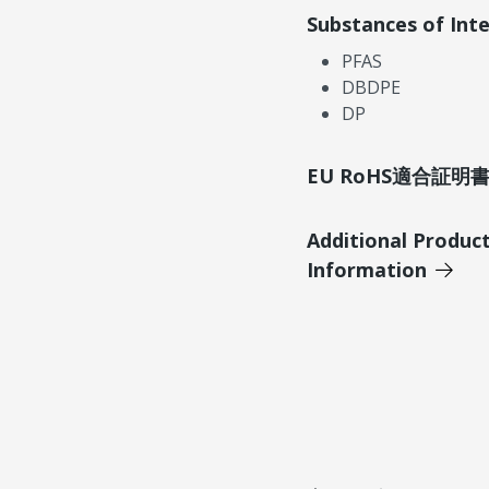
Substances of Int
PFAS
DBDPE
DP
EU RoHS適合証
Additional Produc
Information