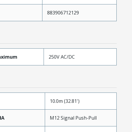
883906712129
aximum
250V AC/DC
10.0m (32.81')
dA
M12 Signal Push-Pull