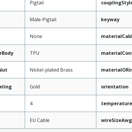
Pigtail
couplingStyl
Male-Pigtail
keyway
None
materialCab
rBody
TPU
materialCon
Nut
Nickel-plated Brass
materialORi
ating
Gold
orientation
4
temperatur
EU Cable
wireSizeAwg