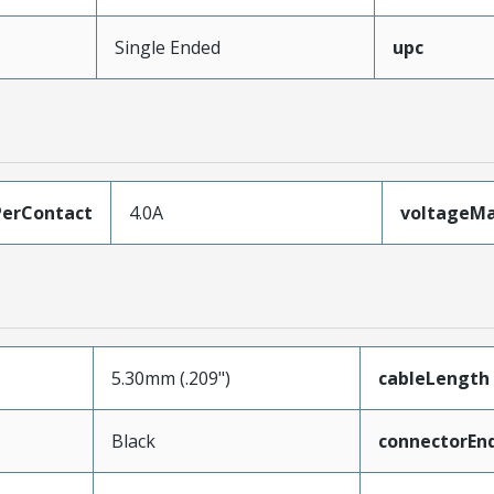
Single Ended
upc
erContact
4.0A
voltageM
5.30mm (.209")
cableLength
Black
connectorEn