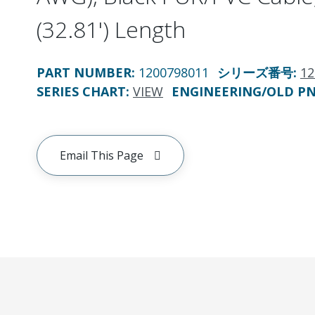
(32.81') Length
PART NUMBER
:
1200798011
シリーズ番号
:
12
SERIES CHART
:
VIEW
ENGINEERING/OLD P
Email This Page