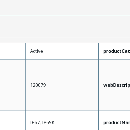
Active
productCa
120079
webDescrip
IP67, IP69K
productNa