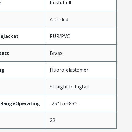
e
Push-Pull
A-Coded
leJacket
PUR/PVC
tact
Brass
ng
Fluoro-elastomer
Straight to Pigtail
eRangeOperating
-25° to +85°C
22