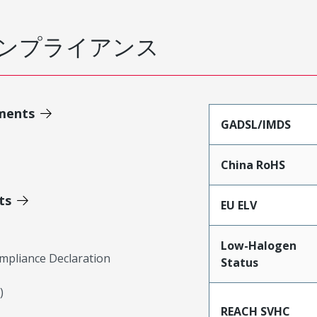
ンプライアンス
ments
GADSL/IMDS
China RoHS
ts
EU ELV
Low-Halogen
mpliance Declaration
Status
)
REACH SVHC