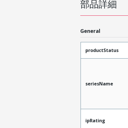
部品詳細
General
productStatus
seriesName
ipRating