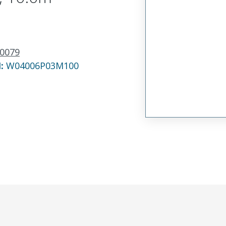
0079
N:
W04006P03M100