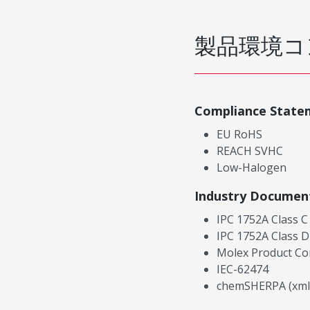
製品環境コ
Compliance State
EU RoHS
REACH SVHC
Low-Halogen
Industry Documen
IPC 1752A Class C
IPC 1752A Class D
Molex Product Co
IEC-62474
chemSHERPA (xml