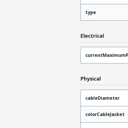
type
Electrical
currentMaximumP
Physical
cableDiameter
colorCableJacket