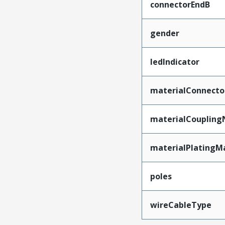
connectorEndB
gender
ledIndicator
materialConnecto
materialCoupling
materialPlatingM
poles
wireCableType