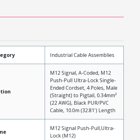
tegory
Industrial Cable Assemblies
M12 Signal, A-Coded, M12
Push-Pull Ultra-Lock Single-
Ended Cordset, 4 Poles, Male
tion
(Straight) to Pigtail, 0.34mm²
(22 AWG), Black PUR/PVC
Cable, 10.0m (32.81') Length
M12 Signal Push-Pull,Ultra-
me
Lock (M12)