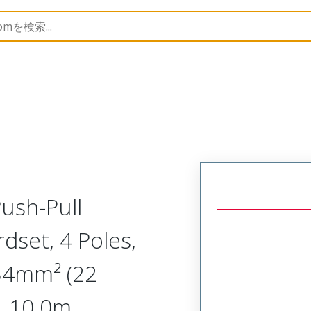
semblies
120079
1200798011
ush-Pull
dset, 4 Poles,
0.34mm² (22
, 10.0m