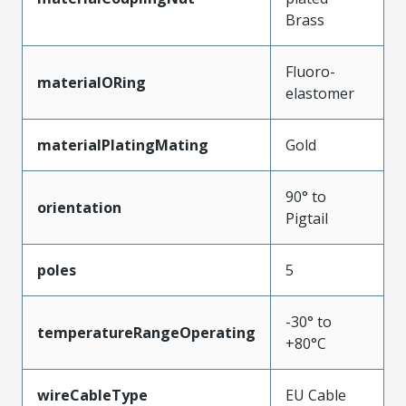
Brass
Fluoro-
materialORing
elastomer
materialPlatingMating
Gold
90° to
orientation
Pigtail
poles
5
-30° to
temperatureRangeOperating
+80°C
wireCableType
EU Cable