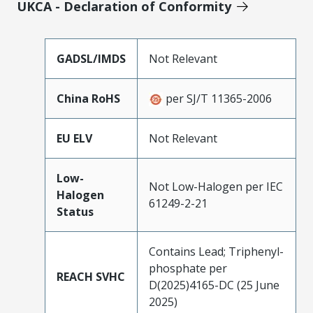
UKCA - Declaration of Conformity
GADSL/IMDS
Not Relevant
China RoHS
per SJ/T 11365-2006
EU ELV
Not Relevant
Low-
Not Low-Halogen per IEC
Halogen
61249-2-21
Status
Contains Lead; Triphenyl-
phosphate per
REACH SVHC
D(2025)4165-DC (25 June
2025)