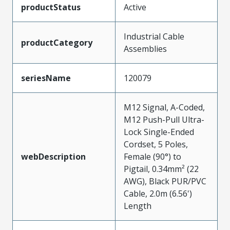
productStatus
Active
Industrial Cable
productCategory
Assemblies
seriesName
120079
M12 Signal, A-Coded,
M12 Push-Pull Ultra-
Lock Single-Ended
Cordset, 5 Poles,
webDescription
Female (90°) to
Pigtail, 0.34mm² (22
AWG), Black PUR/PVC
Cable, 2.0m (6.56')
Length