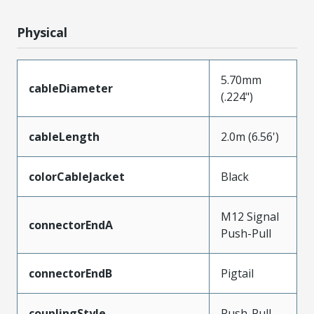
Physical
5.70mm
cableDiameter
(.224")
cableLength
2.0m (6.56')
colorCableJacket
Black
M12 Signal
connectorEndA
Push-Pull
connectorEndB
Pigtail
couplingStyle
Push-Pull