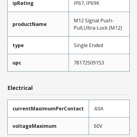
ipRating
IP67, IP69K
M12 Signal Push-
productName
Pull,Ultra-Lock (M12)
type
Single Ended
upc
78172509153
Electrical
currentMaximumPerContact
4.0A
voltageMaximum
60V