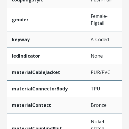
Female-
gender
Pigtail
keyway
A-Coded
ledIndicator
None
materialCableJacket
PUR/PVC
materialConnectorBody
TPU
materialContact
Bronze
Nickel-
materialCouplingNut
plated