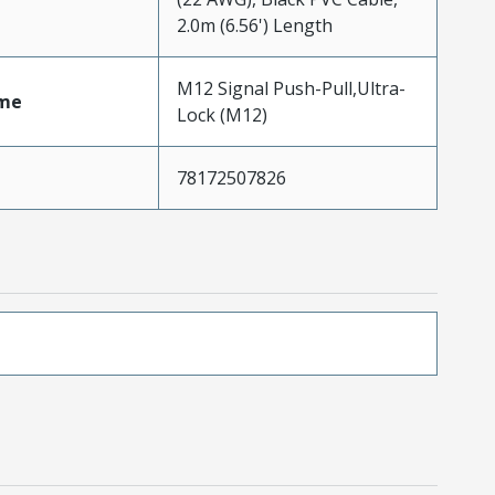
2.0m (6.56') Length
M12 Signal Push-Pull,Ultra-
me
Lock (M12)
78172507826