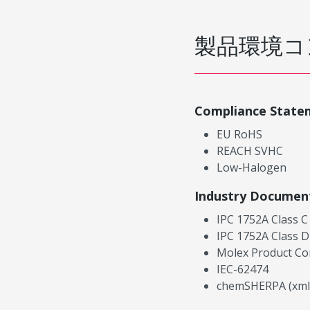
製品環境コ
Compliance State
EU RoHS
REACH SVHC
Low-Halogen
Industry Documen
IPC 1752A Class C
IPC 1752A Class D
Molex Product Co
IEC-62474
chemSHERPA (xml