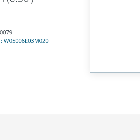
0079
N:
W05006E03M020