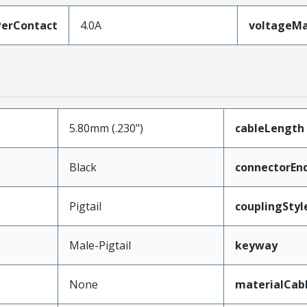
erContact
4.0A
voltageM
5.80mm (.230")
cableLength
Black
connectorEn
Pigtail
couplingStyl
Male-Pigtail
keyway
None
materialCab