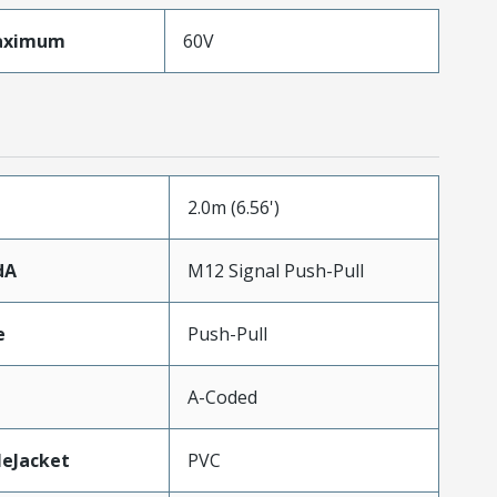
aximum
60V
2.0m (6.56')
dA
M12 Signal Push-Pull
e
Push-Pull
A-Coded
leJacket
PVC