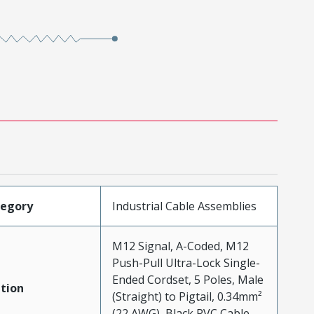
tegory
Industrial Cable Assemblies
M12 Signal, A-Coded, M12
Push-Pull Ultra-Lock Single-
Ended Cordset, 5 Poles, Male
tion
(Straight) to Pigtail, 0.34mm²
(22 AWG), Black PVC Cable,