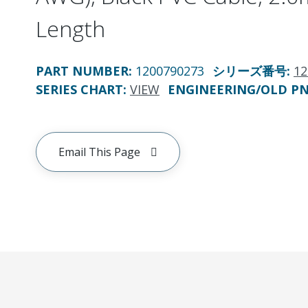
Length
PART NUMBER
:
1200790273
シリーズ番号
:
12
SERIES CHART
:
VIEW
ENGINEERING/OLD P
Email This Page