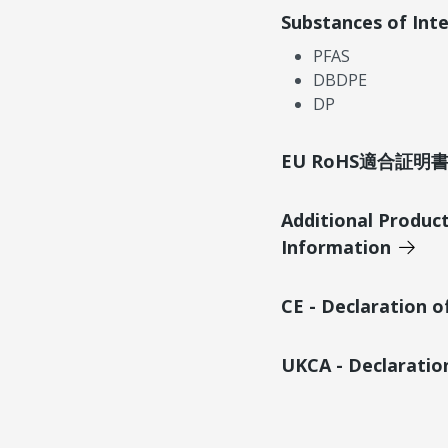
Substances of Int
PFAS
DBDPE
DP
EU RoHS適合証
Additional Produc
Information
CE - Declaration 
UKCA - Declaratio