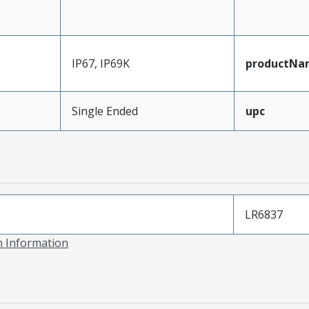
IP67, IP69K
productNa
Single Ended
upc
LR6837
on Information