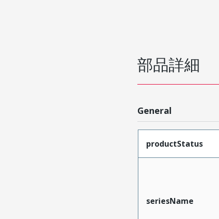
部品詳細
General
productStatus
seriesName