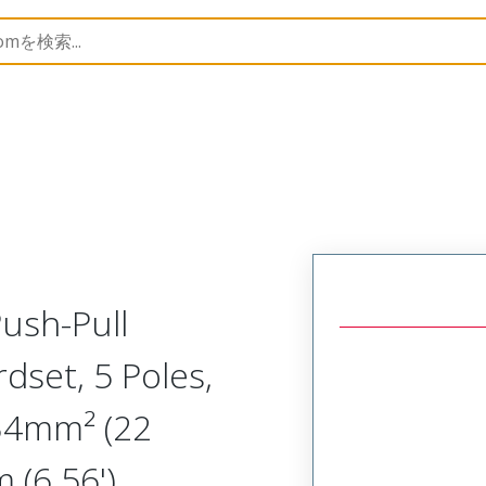
semblies
120079
1200790273
ush-Pull
dset, 5 Poles,
0.34mm² (22
 (6.56')