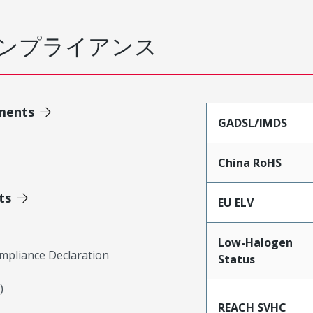
ンプライアンス
ments
GADSL/IMDS
China RoHS
ts
EU ELV
Low-Halogen
mpliance Declaration
Status
)
REACH SVHC