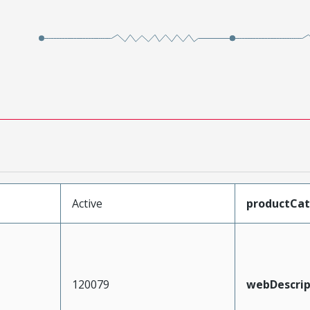
Active
productCa
120079
webDescrip