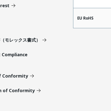
erest
EU RoHS
明書（モレックス書式）
t Compliance
of Conformity
n of Conformity