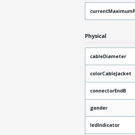
currentMaximumP
Physical
cableDiameter
colorCableJacket
connectorEndB
gender
ledIndicator