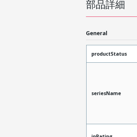
部品詳細
General
productStatus
seriesName
ipRating