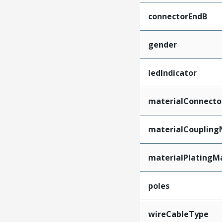
connectorEndB
gender
ledIndicator
materialConnecto
materialCoupling
materialPlatingM
poles
wireCableType