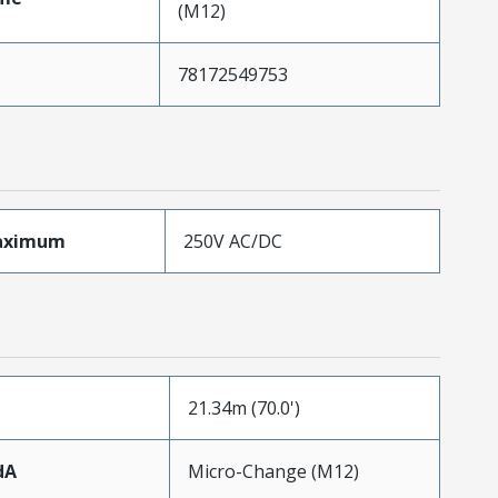
(M12)
78172549753
aximum
250V AC/DC
21.34m (70.0')
dA
Micro-Change (M12)