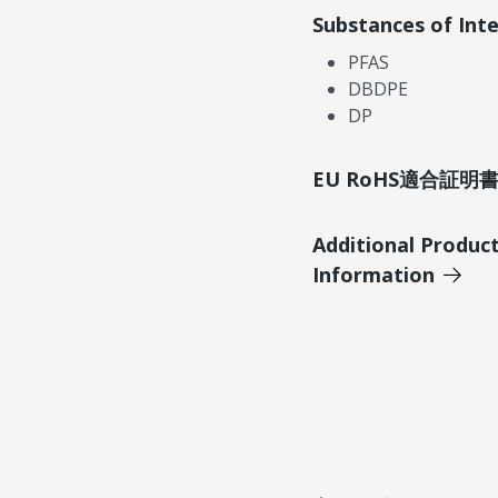
Substances of Int
PFAS
DBDPE
DP
EU RoHS適合証
Additional Produc
Information