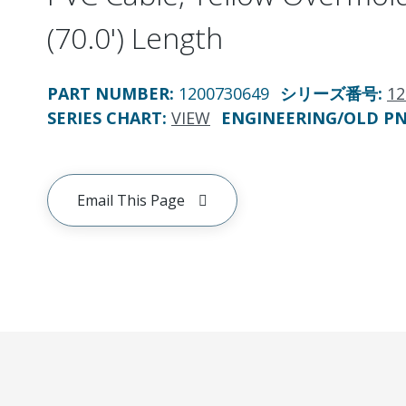
(70.0') Length
PART NUMBER
:
1200730649
シリーズ番号
:
12
SERIES CHART
:
VIEW
ENGINEERING/OLD P
Email This Page