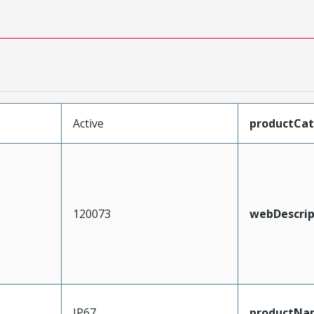
Active
productCa
120073
webDescrip
IP67
productNa