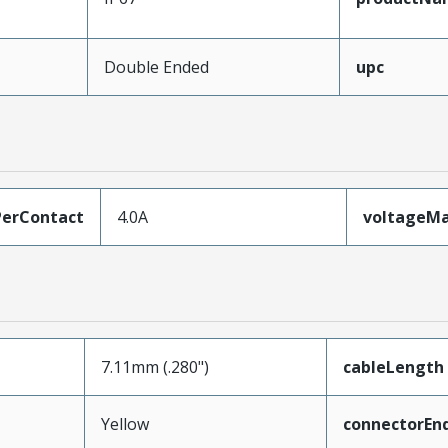
Double Ended
upc
erContact
4.0A
voltageM
7.11mm (.280")
cableLength
Yellow
connectorEn