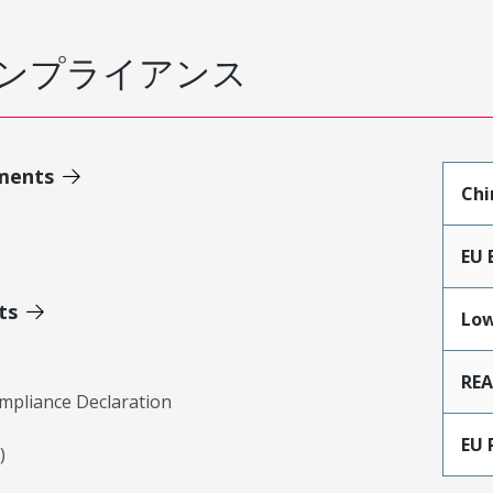
ンプライアンス
ments
Chi
EU 
ts
Low
RE
mpliance Declaration
EU 
)