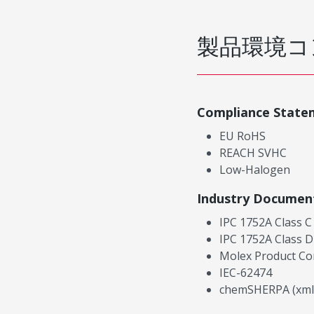
製品環境コ
Compliance State
EU RoHS
REACH SVHC
Low-Halogen
Industry Documen
IPC 1752A Class C
IPC 1752A Class D
Molex Product Co
IEC-62474
chemSHERPA (xml