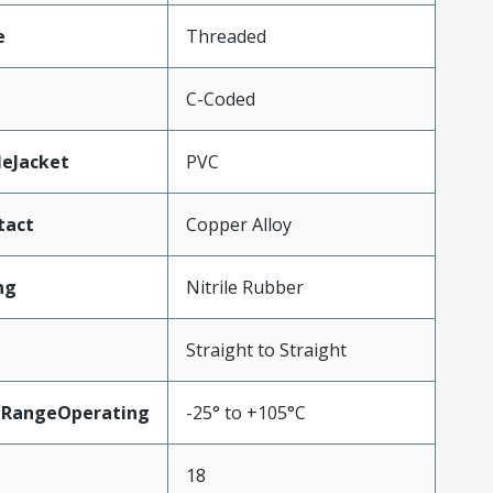
e
Threaded
C-Coded
leJacket
PVC
tact
Copper Alloy
ng
Nitrile Rubber
Straight to Straight
eRangeOperating
-25° to +105°C
18