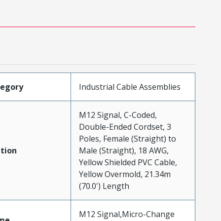
tegory
Industrial Cable Assemblies
M12 Signal, C-Coded,
Double-Ended Cordset, 3
Poles, Female (Straight) to
tion
Male (Straight), 18 AWG,
Yellow Shielded PVC Cable,
Yellow Overmold, 21.34m
(70.0') Length
M12 Signal,Micro-Change
me