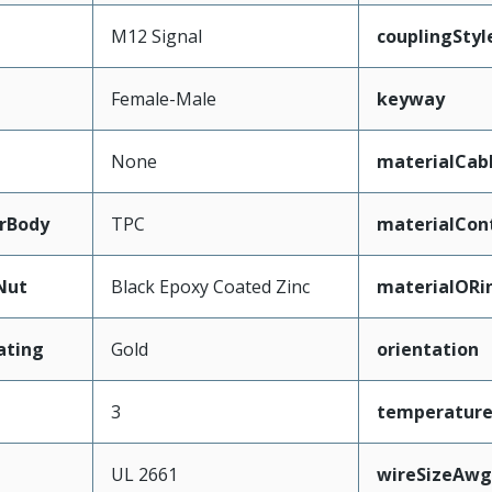
M12 Signal
couplingStyl
Female-Male
keyway
None
materialCab
rBody
TPC
materialCon
Nut
Black Epoxy Coated Zinc
materialORi
ating
Gold
orientation
3
temperatur
UL 2661
wireSizeAwg