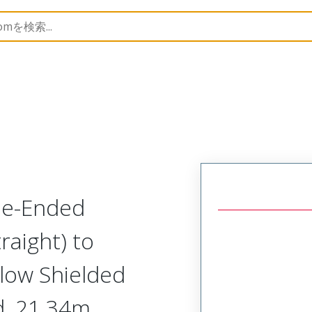
semblies
120073
1200730649
le-Ended
raight) to
llow Shielded
d, 21.34m