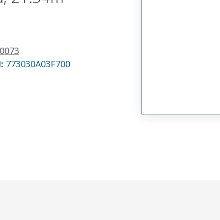
0073
N:
773030A03F700