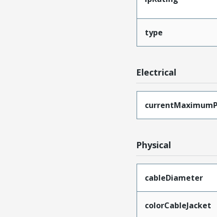
type
Electrical
currentMaximumP
Physical
cableDiameter
colorCableJacket