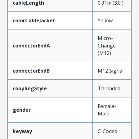
cableLength
0.91m (3.0')
colorCableJacket
Yellow
Micro-
connectorEndA
Change
(M12)
connectorEndB
M12 Signal
couplingStyle
Threaded
Female-
gender
Male
keyway
C-Coded