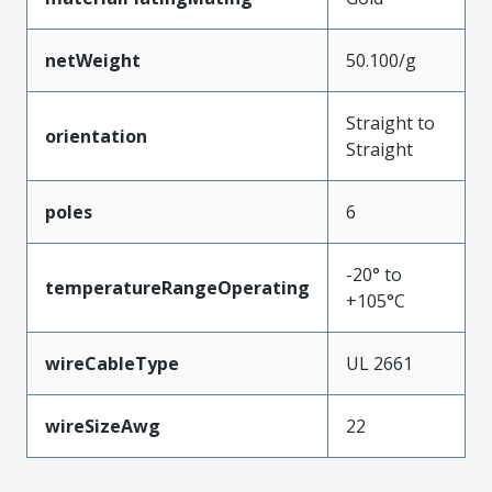
netWeight
50.100/g
Straight to
orientation
Straight
poles
6
-20° to
temperatureRangeOperating
+105°C
wireCableType
UL 2661
wireSizeAwg
22