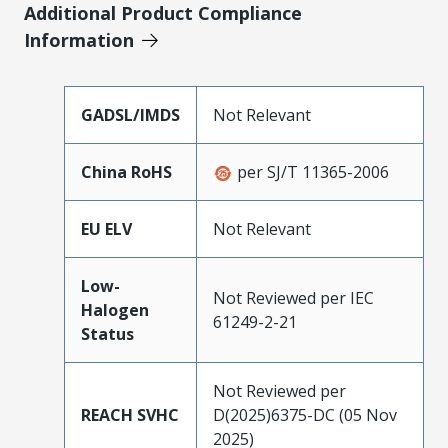
Additional Product Compliance
Information
GADSL/IMDS
Not Relevant
China RoHS
per SJ/T 11365-2006
EU ELV
Not Relevant
Low-
Not Reviewed per IEC
Halogen
61249-2-21
Status
Not Reviewed per
REACH SVHC
D(2025)6375-DC (05 Nov
2025)