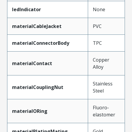
ledIndicator
None
materialCableJacket
PVC
materialConnectorBody
TPC
Copper
materialContact
Alloy
Stainless
materialCouplingNut
Steel
Fluoro-
materialORing
elastomer
materialPlatingMating
Gold