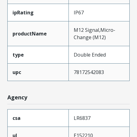
ipRating
IP67
M12 Signal,Micro-
productName
Change (M12)
type
Double Ended
upc
78172542083
Agency
csa
LR6837
ul
E152210