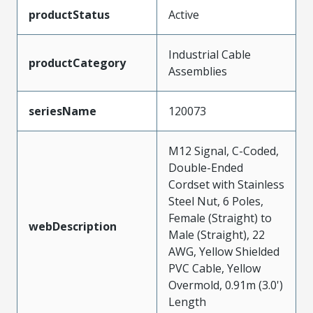
productStatus
Active
Industrial Cable
productCategory
Assemblies
seriesName
120073
M12 Signal, C-Coded,
Double-Ended
Cordset with Stainless
Steel Nut, 6 Poles,
Female (Straight) to
webDescription
Male (Straight), 22
AWG, Yellow Shielded
PVC Cable, Yellow
Overmold, 0.91m (3.0')
Length