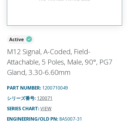
Active
M12 Signal, A-Coded, Field-
Attachable, 5 Poles, Male, 90°, PG7
Gland, 3.30-6.60mm
PART NUMBER
:
1200710049
シリーズ番号
:
120071
SERIES CHART
:
VIEW
ENGINEERING/OLD PN:
8A5007-31