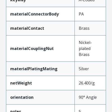
materialConnectorBody
PA
materialContact
Brass
Nickel-
materialCouplingNut
plated
Brass
materialPlatingMating
Silver
netWeight
26.400/g
orientation
90° Angle
poles
5