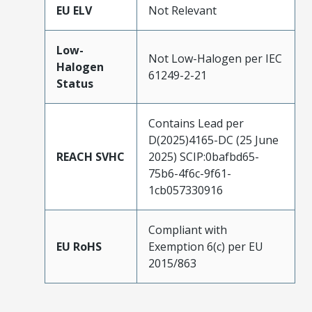
EU ELV
Not Relevant
Low-
Not Low-Halogen per IEC
Halogen
61249-2-21
Status
Contains Lead per
D(2025)4165-DC (25 June
REACH SVHC
2025) SCIP:0bafbd65-
75b6-4f6c-9f61-
1cb057330916
Compliant with
EU RoHS
Exemption 6(c) per EU
2015/863