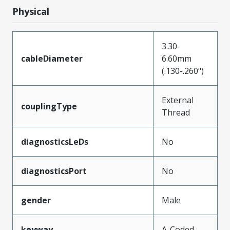
Physical
3.30-
cableDiameter
6.60mm
(.130-.260")
External
couplingType
Thread
diagnosticsLeDs
No
diagnosticsPort
No
gender
Male
keyway
A-Coded