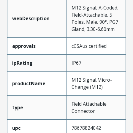
M12 Signal, A-Coded,
Field-Attachable, 5
webDescription
Poles, Male, 90°, PG7
Gland, 3.30-6.60mm
approvals
cCSAus certified
ipRating
IP67
M12 Signal,Micro-
productName
Change (M12)
Field Attachable
type
Connector
upc
78678824042